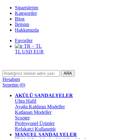
Siparişlerim
Kategoriler
Blog
İletişim
Hakkımızda
Favoriler
TR − TL
TL
USD
EUR
ARA
Hesabım
Sepetim
(
0
)
AKÜLÜ SANDALYELER
Ultra Hafif
Ayağa Kaldıran Modeller
Katlanan Modeller
Scooter
Profesyonel Ürünler
Refakatçi Kullanımlı
MANUEL SANDALYELER