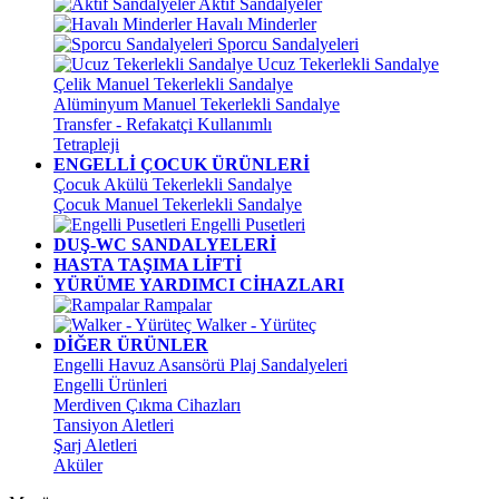
Aktif Sandalyeler
Havalı Minderler
Sporcu Sandalyeleri
Ucuz Tekerlekli Sandalye
Çelik Manuel Tekerlekli Sandalye
Alüminyum Manuel Tekerlekli Sandalye
Transfer - Refakatçi Kullanımlı
Tetrapleji
ENGELLİ ÇOCUK ÜRÜNLERİ
Çocuk Akülü Tekerlekli Sandalye
Çocuk Manuel Tekerlekli Sandalye
Engelli Pusetleri
DUŞ-WC SANDALYELERİ
HASTA TAŞIMA LİFTİ
YÜRÜME YARDIMCI CİHAZLARI
Rampalar
Walker - Yürüteç
DİĞER ÜRÜNLER
Engelli Havuz Asansörü Plaj Sandalyeleri
Engelli Ürünleri
Merdiven Çıkma Cihazları
Tansiyon Aletleri
Şarj Aletleri
Aküler