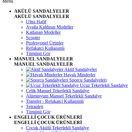
Menü
AKÜLÜ SANDALYELER
AKÜLÜ SANDALYELER
Ultra Hafif
Ayağa Kaldıran Modeller
Katlanan Modeller
Scooter
Profesyonel Ürünler
Refakatçi Kullanımlı
Tümünü Gör
MANUEL SANDALYELER
MANUEL SANDALYELER
Aktif Sandalyeler
Havalı Minderler
Sporcu Sandalyeleri
Ucuz Tekerlekli Sandalye
Çelik Manuel Tekerlekli Sandalye
Alüminyum Manuel Tekerlekli Sandalye
Transfer - Refakatçi Kullanımlı
Tetrapleji
Tümünü Gör
ENGELLİ ÇOCUK ÜRÜNLERİ
ENGELLİ ÇOCUK ÜRÜNLERİ
Çocuk Akülü Tekerlekli Sandalye