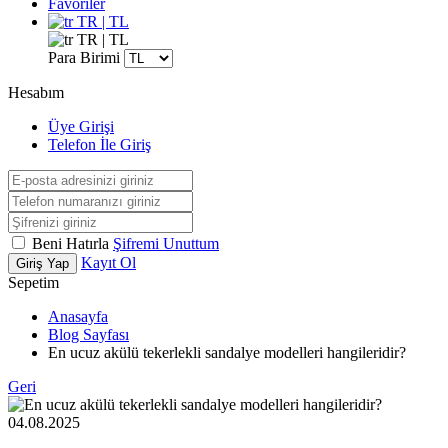
Favoriler
TR | TL
TR | TL
Para Birimi
Hesabım
Üye Girişi
Telefon İle Giriş
Beni Hatırla
Şifremi Unuttum
Kayıt Ol
Giriş Yap
Sepetim
Anasayfa
Blog Sayfası
En ucuz akülü tekerlekli sandalye modelleri hangileridir?
Geri
04.08.2025