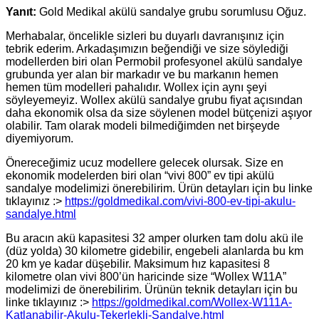
Yanıt:
Gold Medikal akülü sandalye grubu sorumlusu Oğuz.
Merhabalar, öncelikle sizleri bu duyarlı davranışınız için
tebrik ederim. Arkadaşımızın beğendiği ve size söylediği
modellerden biri olan Permobil profesyonel akülü sandalye
grubunda yer alan bir markadır ve bu markanın hemen
hemen tüm modelleri pahalıdır. Wollex için aynı şeyi
söyleyemeyiz. Wollex akülü sandalye grubu fiyat açısından
daha ekonomik olsa da size söylenen model bütçenizi aşıyor
olabilir. Tam olarak modeli bilmediğimden net birşeyde
diyemiyorum.
Önereceğimiz ucuz modellere gelecek olursak. Size en
ekonomik modelerden biri olan “vivi 800” ev tipi akülü
sandalye modelimizi önerebilirim. Ürün detayları için bu linke
tıklayınız :>
https://goldmedikal.com/vivi-800-ev-tipi-akulu-
sandalye.html
Bu aracın akü kapasitesi 32 amper olurken tam dolu akü ile
(düz yolda) 30 kilometre gidebilir, engebeli alanlarda bu km
20 km ye kadar düşebilir. Maksimum hız kapasitesi 8
kilometre olan vivi 800’ün haricinde size “Wollex W11A”
modelimizi de önerebilirim. Ürünün teknik detayları için bu
linke tıklayınız :>
https://goldmedikal.com/Wollex-W111A-
Katlanabilir-Akulu-Tekerlekli-Sandalye.html