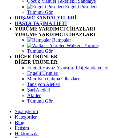
Çocuk Manuel Tekerlekli Sandalye
Engelli Pusetleri
Tümünü Gör
DUŞ-WC SANDALYELERİ
HASTA TAŞIMA LİFTİ
YÜRÜME YARDIMCI CİHAZLARI
YÜRÜME YARDIMCI CİHAZLARI
Rampalar
Walker - Yürüteç
Tümünü Gör
DİĞER ÜRÜNLER
DİĞER ÜRÜNLER
Engelli Havuz Asansörü Plaj Sandalyeleri
Engelli Ürünleri
Merdiven Çıkma Cihazları
Tansiyon Aletleri
Şarj Aletleri
Aküler
Tümünü Gör
Siparişlerim
Kategoriler
Blog
İletişim
Hakkımızda