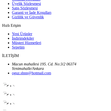
Üyelik Sözleşmesi
Satış Sözleşmesi
Garanti ve İade Koşulları
Gizlilik ve Güvenlik
Hızlı Erişim
Yeni Ürünler
İndirimdekiler
Müşteri Hizmetleri
Sepetim
İLETİŞİM
Macun mahallesi 195. Cd. No:3/2 06374
Yenimahalle/Ankara
oguz.shnn@hotmail.com