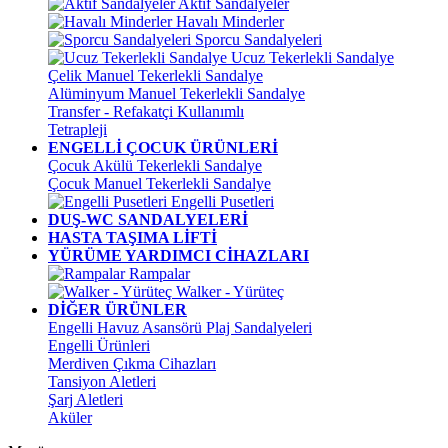
Aktif Sandalyeler
Havalı Minderler
Sporcu Sandalyeleri
Ucuz Tekerlekli Sandalye
Çelik Manuel Tekerlekli Sandalye
Alüminyum Manuel Tekerlekli Sandalye
Transfer - Refakatçi Kullanımlı
Tetrapleji
ENGELLİ ÇOCUK ÜRÜNLERİ
Çocuk Akülü Tekerlekli Sandalye
Çocuk Manuel Tekerlekli Sandalye
Engelli Pusetleri
DUŞ-WC SANDALYELERİ
HASTA TAŞIMA LİFTİ
YÜRÜME YARDIMCI CİHAZLARI
Rampalar
Walker - Yürüteç
DİĞER ÜRÜNLER
Engelli Havuz Asansörü Plaj Sandalyeleri
Engelli Ürünleri
Merdiven Çıkma Cihazları
Tansiyon Aletleri
Şarj Aletleri
Aküler