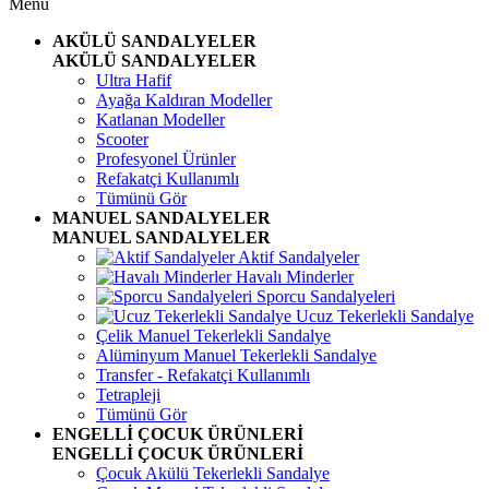
Menü
AKÜLÜ SANDALYELER
AKÜLÜ SANDALYELER
Ultra Hafif
Ayağa Kaldıran Modeller
Katlanan Modeller
Scooter
Profesyonel Ürünler
Refakatçi Kullanımlı
Tümünü Gör
MANUEL SANDALYELER
MANUEL SANDALYELER
Aktif Sandalyeler
Havalı Minderler
Sporcu Sandalyeleri
Ucuz Tekerlekli Sandalye
Çelik Manuel Tekerlekli Sandalye
Alüminyum Manuel Tekerlekli Sandalye
Transfer - Refakatçi Kullanımlı
Tetrapleji
Tümünü Gör
ENGELLİ ÇOCUK ÜRÜNLERİ
ENGELLİ ÇOCUK ÜRÜNLERİ
Çocuk Akülü Tekerlekli Sandalye