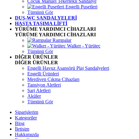
Çocuk Manuel Tekerlekli Sandalye
Engelli Pusetleri
Tümünü Gör
DUŞ-WC SANDALYELERİ
HASTA TAŞIMA LİFTİ
YÜRÜME YARDIMCI CİHAZLARI
YÜRÜME YARDIMCI CİHAZLARI
Rampalar
Walker - Yürüteç
Tümünü Gör
DİĞER ÜRÜNLER
DİĞER ÜRÜNLER
Engelli Havuz Asansörü Plaj Sandalyeleri
Engelli Ürünleri
Merdiven Çıkma Cihazları
Tansiyon Aletleri
Şarj Aletleri
Aküler
Tümünü Gör
Siparişlerim
Kategoriler
Blog
İletişim
Hakkımızda