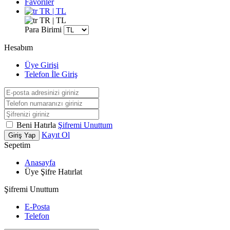
Favoriler
TR | TL
TR | TL
Para Birimi
Hesabım
Üye Girişi
Telefon İle Giriş
Beni Hatırla
Şifremi Unuttum
Kayıt Ol
Giriş Yap
Sepetim
Anasayfa
Üye Şifre Hatırlat
Şifremi Unuttum
E-Posta
Telefon