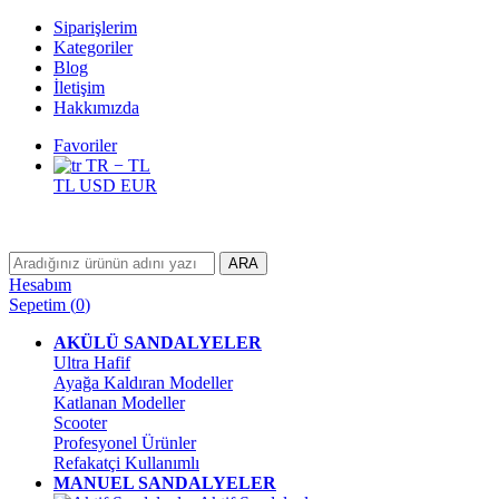
Siparişlerim
Kategoriler
Blog
İletişim
Hakkımızda
Favoriler
TR − TL
TL
USD
EUR
ARA
Hesabım
Sepetim
(
0
)
AKÜLÜ SANDALYELER
Ultra Hafif
Ayağa Kaldıran Modeller
Katlanan Modeller
Scooter
Profesyonel Ürünler
Refakatçi Kullanımlı
MANUEL SANDALYELER