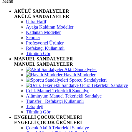
Menü
AKÜLÜ SANDALYELER
AKÜLÜ SANDALYELER
Ultra Hafif
Ayağa Kaldıran Modeller
Katlanan Modeller
Scooter
Profesyonel Ürünler
Refakatçi Kullanımlı
Tümünü Gör
MANUEL SANDALYELER
MANUEL SANDALYELER
Aktif Sandalyeler
Havalı Minderler
Sporcu Sandalyeleri
Ucuz Tekerlekli Sandalye
Çelik Manuel Tekerlekli Sandalye
Alüminyum Manuel Tekerlekli Sandalye
Transfer - Refakatçi Kullanımlı
Tetrapleji
Tümünü Gör
ENGELLİ ÇOCUK ÜRÜNLERİ
ENGELLİ ÇOCUK ÜRÜNLERİ
Çocuk Akülü Tekerlekli Sandalye