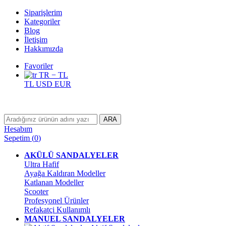
Siparişlerim
Kategoriler
Blog
İletişim
Hakkımızda
Favoriler
TR − TL
TL
USD
EUR
ARA
Hesabım
Sepetim
(
0
)
AKÜLÜ SANDALYELER
Ultra Hafif
Ayağa Kaldıran Modeller
Katlanan Modeller
Scooter
Profesyonel Ürünler
Refakatçi Kullanımlı
MANUEL SANDALYELER