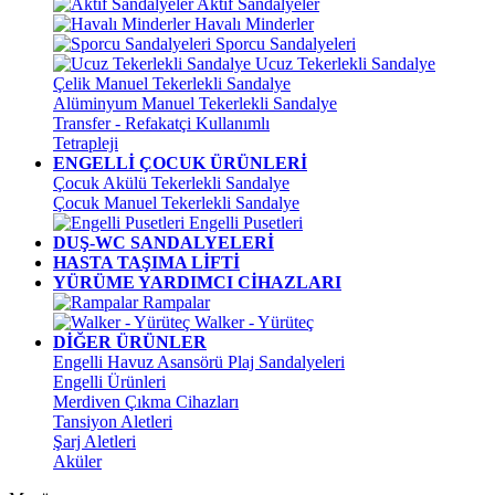
Aktif Sandalyeler
Havalı Minderler
Sporcu Sandalyeleri
Ucuz Tekerlekli Sandalye
Çelik Manuel Tekerlekli Sandalye
Alüminyum Manuel Tekerlekli Sandalye
Transfer - Refakatçi Kullanımlı
Tetrapleji
ENGELLİ ÇOCUK ÜRÜNLERİ
Çocuk Akülü Tekerlekli Sandalye
Çocuk Manuel Tekerlekli Sandalye
Engelli Pusetleri
DUŞ-WC SANDALYELERİ
HASTA TAŞIMA LİFTİ
YÜRÜME YARDIMCI CİHAZLARI
Rampalar
Walker - Yürüteç
DİĞER ÜRÜNLER
Engelli Havuz Asansörü Plaj Sandalyeleri
Engelli Ürünleri
Merdiven Çıkma Cihazları
Tansiyon Aletleri
Şarj Aletleri
Aküler