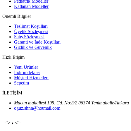
Pediatrik Modeller
Katlanan Modeller
Önemli Bilgiler
Teslimat Koşulları
Üyelik Sözleşmesi
Satış Sözleşmesi
Garanti ve İade Koşulları
Gizlilik ve Güvenlik
Hızlı Erişim
Yeni Ürünler
İndirimdekiler
Müşteri Hizmetleri
Sepetim
İLETİŞİM
Macun mahallesi 195. Cd. No:3/2 06374 Yenimahalle/Ankara
oguz.shnn@hotmail.com