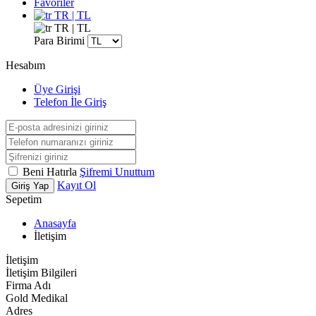
Favoriler
TR | TL
TR | TL
Para Birimi
Hesabım
Üye Girişi
Telefon İle Giriş
Beni Hatırla
Şifremi Unuttum
Kayıt Ol
Giriş Yap
Sepetim
Anasayfa
İletişim
İletişim
İletişim Bilgileri
Firma Adı
Gold Medikal
Adres