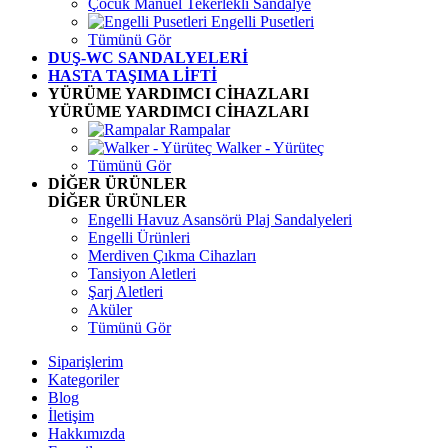
Çocuk Manuel Tekerlekli Sandalye
Engelli Pusetleri
Tümünü Gör
DUŞ-WC SANDALYELERİ
HASTA TAŞIMA LİFTİ
YÜRÜME YARDIMCI CİHAZLARI
YÜRÜME YARDIMCI CİHAZLARI
Rampalar
Walker - Yürüteç
Tümünü Gör
DİĞER ÜRÜNLER
DİĞER ÜRÜNLER
Engelli Havuz Asansörü Plaj Sandalyeleri
Engelli Ürünleri
Merdiven Çıkma Cihazları
Tansiyon Aletleri
Şarj Aletleri
Aküler
Tümünü Gör
Siparişlerim
Kategoriler
Blog
İletişim
Hakkımızda