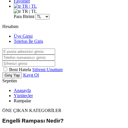
Favoriler
TR | TL
TR | TL
Para Birimi
Hesabım
Üye Girişi
Telefon İle Giriş
Beni Hatırla
Şifremi Unuttum
Kayıt Ol
Giriş Yap
Sepetim
Anasayfa
Yürüteçler
Rampalar
ÖNE ÇIKAN KATEGORİLER
Engelli Rampası Nedir?