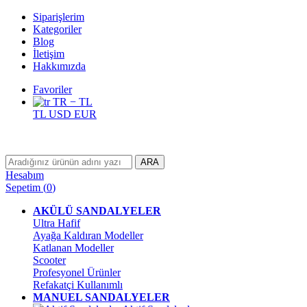
Siparişlerim
Kategoriler
Blog
İletişim
Hakkımızda
Favoriler
TR − TL
TL
USD
EUR
ARA
Hesabım
Sepetim
(
0
)
AKÜLÜ SANDALYELER
Ultra Hafif
Ayağa Kaldıran Modeller
Katlanan Modeller
Scooter
Profesyonel Ürünler
Refakatçi Kullanımlı
MANUEL SANDALYELER