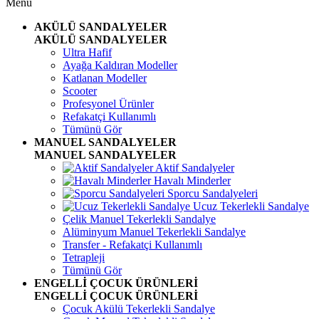
Menü
AKÜLÜ SANDALYELER
AKÜLÜ SANDALYELER
Ultra Hafif
Ayağa Kaldıran Modeller
Katlanan Modeller
Scooter
Profesyonel Ürünler
Refakatçi Kullanımlı
Tümünü Gör
MANUEL SANDALYELER
MANUEL SANDALYELER
Aktif Sandalyeler
Havalı Minderler
Sporcu Sandalyeleri
Ucuz Tekerlekli Sandalye
Çelik Manuel Tekerlekli Sandalye
Alüminyum Manuel Tekerlekli Sandalye
Transfer - Refakatçi Kullanımlı
Tetrapleji
Tümünü Gör
ENGELLİ ÇOCUK ÜRÜNLERİ
ENGELLİ ÇOCUK ÜRÜNLERİ
Çocuk Akülü Tekerlekli Sandalye