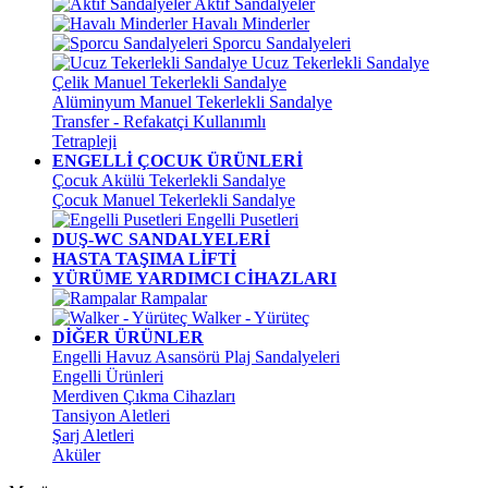
Aktif Sandalyeler
Havalı Minderler
Sporcu Sandalyeleri
Ucuz Tekerlekli Sandalye
Çelik Manuel Tekerlekli Sandalye
Alüminyum Manuel Tekerlekli Sandalye
Transfer - Refakatçi Kullanımlı
Tetrapleji
ENGELLİ ÇOCUK ÜRÜNLERİ
Çocuk Akülü Tekerlekli Sandalye
Çocuk Manuel Tekerlekli Sandalye
Engelli Pusetleri
DUŞ-WC SANDALYELERİ
HASTA TAŞIMA LİFTİ
YÜRÜME YARDIMCI CİHAZLARI
Rampalar
Walker - Yürüteç
DİĞER ÜRÜNLER
Engelli Havuz Asansörü Plaj Sandalyeleri
Engelli Ürünleri
Merdiven Çıkma Cihazları
Tansiyon Aletleri
Şarj Aletleri
Aküler