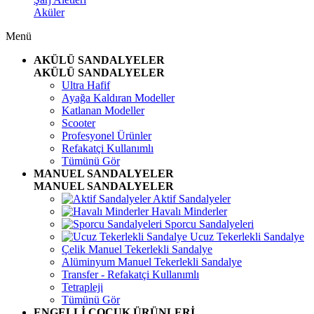
Aküler
Menü
AKÜLÜ SANDALYELER
AKÜLÜ SANDALYELER
Ultra Hafif
Ayağa Kaldıran Modeller
Katlanan Modeller
Scooter
Profesyonel Ürünler
Refakatçi Kullanımlı
Tümünü Gör
MANUEL SANDALYELER
MANUEL SANDALYELER
Aktif Sandalyeler
Havalı Minderler
Sporcu Sandalyeleri
Ucuz Tekerlekli Sandalye
Çelik Manuel Tekerlekli Sandalye
Alüminyum Manuel Tekerlekli Sandalye
Transfer - Refakatçi Kullanımlı
Tetrapleji
Tümünü Gör
ENGELLİ ÇOCUK ÜRÜNLERİ