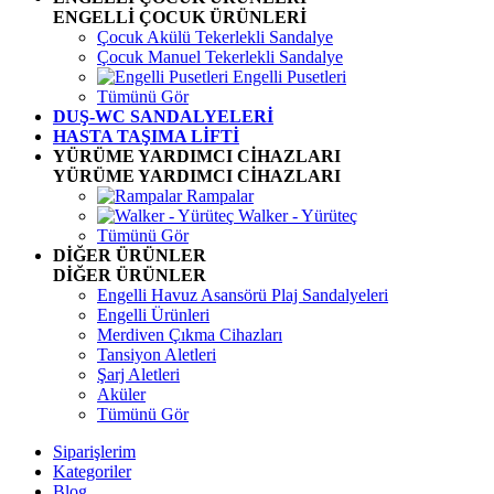
ENGELLİ ÇOCUK ÜRÜNLERİ
Çocuk Akülü Tekerlekli Sandalye
Çocuk Manuel Tekerlekli Sandalye
Engelli Pusetleri
Tümünü Gör
DUŞ-WC SANDALYELERİ
HASTA TAŞIMA LİFTİ
YÜRÜME YARDIMCI CİHAZLARI
YÜRÜME YARDIMCI CİHAZLARI
Rampalar
Walker - Yürüteç
Tümünü Gör
DİĞER ÜRÜNLER
DİĞER ÜRÜNLER
Engelli Havuz Asansörü Plaj Sandalyeleri
Engelli Ürünleri
Merdiven Çıkma Cihazları
Tansiyon Aletleri
Şarj Aletleri
Aküler
Tümünü Gör
Siparişlerim
Kategoriler
Blog