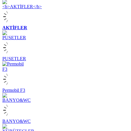
AKTİFLER
PUSETLER
Permobil F3
BANYO&WC