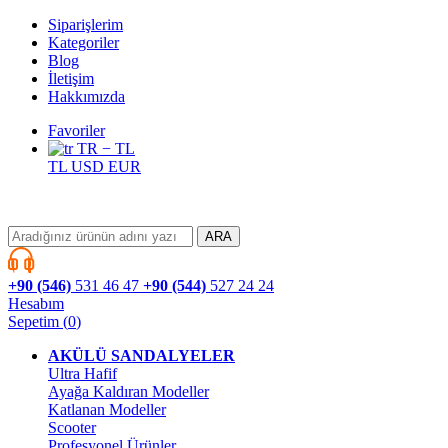
Siparişlerim
Kategoriler
Blog
İletişim
Hakkımızda
Favoriler
TR − TL
TL
USD
EUR
ARA
+90 (546)
531 46 47
+90 (544)
527 24 24
Hesabım
Sepetim
(
0
)
AKÜLÜ SANDALYELER
Ultra Hafif
Ayağa Kaldıran Modeller
Katlanan Modeller
Scooter
Profesyonel Ürünler