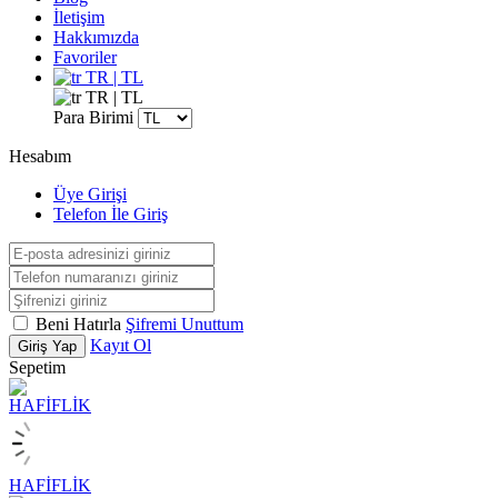
İletişim
Hakkımızda
Favoriler
TR | TL
TR | TL
Para Birimi
Hesabım
Üye Girişi
Telefon İle Giriş
Beni Hatırla
Şifremi Unuttum
Kayıt Ol
Giriş Yap
Sepetim
HAFİFLİK