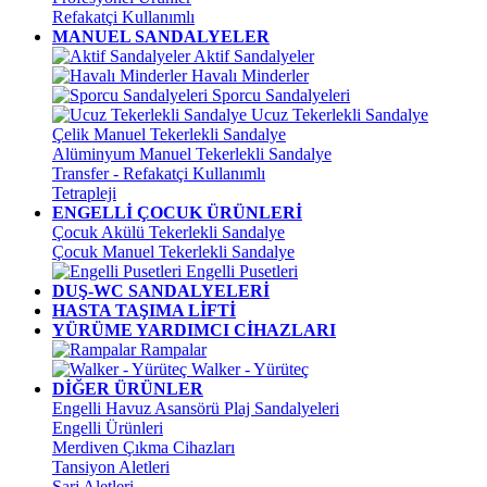
Refakatçi Kullanımlı
MANUEL SANDALYELER
Aktif Sandalyeler
Havalı Minderler
Sporcu Sandalyeleri
Ucuz Tekerlekli Sandalye
Çelik Manuel Tekerlekli Sandalye
Alüminyum Manuel Tekerlekli Sandalye
Transfer - Refakatçi Kullanımlı
Tetrapleji
ENGELLİ ÇOCUK ÜRÜNLERİ
Çocuk Akülü Tekerlekli Sandalye
Çocuk Manuel Tekerlekli Sandalye
Engelli Pusetleri
DUŞ-WC SANDALYELERİ
HASTA TAŞIMA LİFTİ
YÜRÜME YARDIMCI CİHAZLARI
Rampalar
Walker - Yürüteç
DİĞER ÜRÜNLER
Engelli Havuz Asansörü Plaj Sandalyeleri
Engelli Ürünleri
Merdiven Çıkma Cihazları
Tansiyon Aletleri
Şarj Aletleri