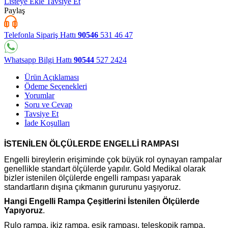
Listeye Ekle
Tavsiye Et
Paylaş
Telefonla Sipariş Hattı
90546
531 46 47
Whatsapp Bilgi Hattı
90544
527 2424
Ürün Açıklaması
Ödeme Seçenekleri
Yorumlar
Soru ve Cevap
Tavsiye Et
İade Koşulları
İSTENİLEN ÖLÇÜLERDE ENGELLİ RAMPASI
Engelli bireylerin erişiminde çok büyük rol oynayan rampalar
genellikle standart ölçülerde yapılır. Gold Medikal olarak
bizler istenilen ölçülerde engelli rampası yaparak
standartların dışına çıkmanın gururunu yaşıyoruz.
Hangi Engelli Rampa Çeşitlerini İstenilen Ölçülerde
Yapıyoruz
.
Rulo rampa, ikiz rampa, eşik rampası, teleskopik rampa,