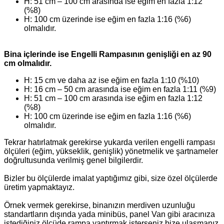
H: 51 cm – 100 cm arasında ise eğim en fazla 1:12
(%8)
H: 100 cm üzerinde ise eğim en fazla 1:16 (%6)
olmalıdır.
Bina içlerinde ise Engelli Rampasının genişliği en az 90
cm olmalıdır.
H: 15 cm ve daha az ise eğim en fazla 1:10 (%10)
H: 16 cm – 50 cm arasında ise eğim en fazla 1:11 (%9)
H: 51 cm – 100 cm arasında ise eğim en fazla 1:12
(%8)
H: 100 cm üzerinde ise eğim en fazla 1:16 (%6)
olmalıdır.
Tekrar hatırlatmak gerekirse yukarda verilen engelli rampası
ölçüleri (eğim, yükseklik, genişlik) yönetmelik ve şartnameler
doğrultusunda verilmiş genel bilgilerdir.
Bizler bu ölçülerde imalat yaptığımız gibi, size özel ölçülerde
üretim yapmaktayız.
Örnek vermek gerekirse, binanızın merdiven uzunluğu
standartların dışında yada minibüs, panel Van gibi aracınıza
istediğiniz ölçüde rampa yaptırmak isterseniz bize ulaşmanız