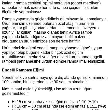
katlanır rampa çeşitleri, spiral merdiven (döner merdiven)
rampaları olmak üzere her türlü rampa çeşidini istenilen
ölçülerde yapmaktayız.
Rampa yapımında güçlendirilmiş alüminyum kullanmaktayız.
Ürünlerimizin üzerinde bulunan özel alaşım ürünlerin
yağmur, kar gibi dış ortamlardan etkilenmesini özleyerek
uzun yıllar kullanılmasına olanak tanır. Ayrıca rampa
yapımında kullandığımız alüminyum hafif malzeme
olduğundan ürünlerimizde son derece hafiftir.
Ürünlerimizin eğimi engelli rampası yönetmeliğine” uygun
yapılıyor olup bugüne kadar bir çok özel eğitim
rehabilitasyon merkezi ve diğer devlet kurumlarına engelli
rampası şartnamesine uygun eğimde rampa imal etmişizdir.
Engelli Rampası Eğimi
Yönetmelik ve şartnameye göre dış alanda genişlik minimum
100 santim, bina içlerinde ise 90 santim olmalıdır.
Not
: H harfi aşılan yüksekliği, ı ise taban uzunluğunu
göstermektedir.
H: 15 cm ve daha az ise eğim en fazla 1:10 (%10)
H: 16 cm – 50 cm arasında ise eğim en fazla 1:11 (%9)