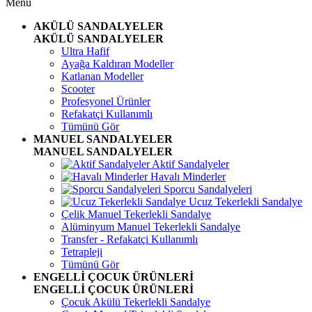
Menü
AKÜLÜ SANDALYELER
AKÜLÜ SANDALYELER
Ultra Hafif
Ayağa Kaldıran Modeller
Katlanan Modeller
Scooter
Profesyonel Ürünler
Refakatçi Kullanımlı
Tümünü Gör
MANUEL SANDALYELER
MANUEL SANDALYELER
Aktif Sandalyeler
Havalı Minderler
Sporcu Sandalyeleri
Ucuz Tekerlekli Sandalye
Çelik Manuel Tekerlekli Sandalye
Alüminyum Manuel Tekerlekli Sandalye
Transfer - Refakatçi Kullanımlı
Tetrapleji
Tümünü Gör
ENGELLİ ÇOCUK ÜRÜNLERİ
ENGELLİ ÇOCUK ÜRÜNLERİ
Çocuk Akülü Tekerlekli Sandalye