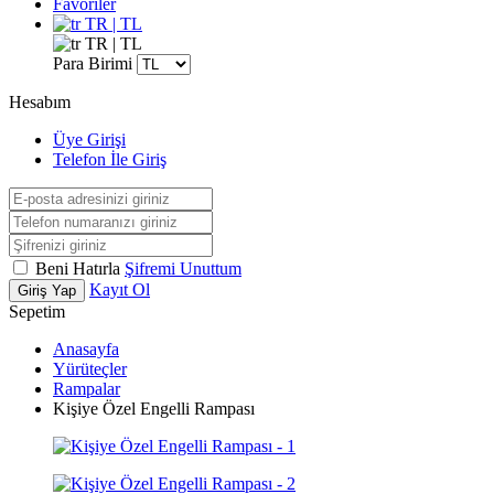
Favoriler
TR | TL
TR | TL
Para Birimi
Hesabım
Üye Girişi
Telefon İle Giriş
Beni Hatırla
Şifremi Unuttum
Kayıt Ol
Giriş Yap
Sepetim
Anasayfa
Yürüteçler
Rampalar
Kişiye Özel Engelli Rampası