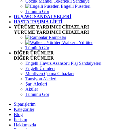
Çocuk Manuel Tekerlekli Sandalye
Engelli Pusetleri
Tümünü Gör
DUŞ-WC SANDALYELERİ
HASTA TAŞIMA LİFTİ
YÜRÜME YARDIMCI CİHAZLARI
YÜRÜME YARDIMCI CİHAZLARI
Rampalar
Walker - Yürüteç
Tümünü Gör
DİĞER ÜRÜNLER
DİĞER ÜRÜNLER
Engelli Havuz Asansörü Plaj Sandalyeleri
Engelli Ürünleri
Merdiven Çıkma Cihazları
Tansiyon Aletleri
Şarj Aletleri
Aküler
Tümünü Gör
Siparişlerim
Kategoriler
Blog
İletişim
Hakkımızda