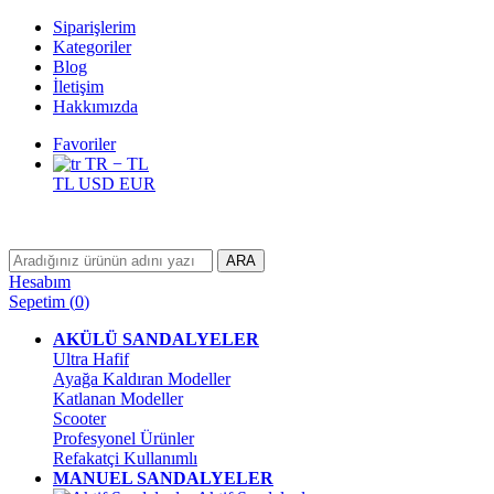
Siparişlerim
Kategoriler
Blog
İletişim
Hakkımızda
Favoriler
TR − TL
TL
USD
EUR
ARA
Hesabım
Sepetim
(
0
)
AKÜLÜ SANDALYELER
Ultra Hafif
Ayağa Kaldıran Modeller
Katlanan Modeller
Scooter
Profesyonel Ürünler
Refakatçi Kullanımlı
MANUEL SANDALYELER