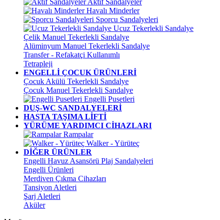
Aktif Sandalyeler
Havalı Minderler
Sporcu Sandalyeleri
Ucuz Tekerlekli Sandalye
Çelik Manuel Tekerlekli Sandalye
Alüminyum Manuel Tekerlekli Sandalye
Transfer - Refakatçi Kullanımlı
Tetrapleji
ENGELLİ ÇOCUK ÜRÜNLERİ
Çocuk Akülü Tekerlekli Sandalye
Çocuk Manuel Tekerlekli Sandalye
Engelli Pusetleri
DUŞ-WC SANDALYELERİ
HASTA TAŞIMA LİFTİ
YÜRÜME YARDIMCI CİHAZLARI
Rampalar
Walker - Yürüteç
DİĞER ÜRÜNLER
Engelli Havuz Asansörü Plaj Sandalyeleri
Engelli Ürünleri
Merdiven Çıkma Cihazları
Tansiyon Aletleri
Şarj Aletleri
Aküler