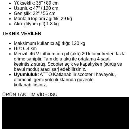
Yükseklik: 35” / 89 cm
Uzunluk: 47” / 120 cm
Genişlik: 22” / 56 cm
Montajlı toplam ağırlık: 29 kg
Akü: (lityum pil) 1.8 kg
TEKNİK VERİLER
Maksimum kullanıcı ağırlığı: 120 kg
Hız: 6.4 km
Menzil: 46 V Lithium-ion pil (akü) 20 kilometreden fazla
erime sahiptir. Tam dolu akü ile ortalama 4 saat
kesintisiz sürüş. Scooter açık ve kapalıyken (sürüş ve
bavul modu) aracı şarj edebilirsiniz.
Uyumluluk:
ATTO Katlanabilir scooter i havayolu,
otomobil, gemi yolculuklarında güvenle
kullanabilirsiniz.
ÜRÜN TANITIM VİDEOSU