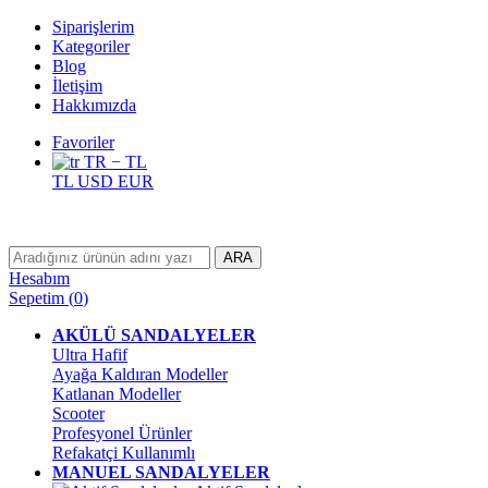
Siparişlerim
Kategoriler
Blog
İletişim
Hakkımızda
Favoriler
TR − TL
TL
USD
EUR
ARA
Hesabım
Sepetim
(
0
)
AKÜLÜ SANDALYELER
Ultra Hafif
Ayağa Kaldıran Modeller
Katlanan Modeller
Scooter
Profesyonel Ürünler
Refakatçi Kullanımlı
MANUEL SANDALYELER