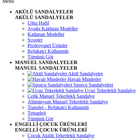
Menü
AKÜLÜ SANDALYELER
AKÜLÜ SANDALYELER
Ultra Hafif
Ayağa Kaldıran Modeller
Katlanan Modeller
Scooter
Profesyonel Ürünler
Refakatçi Kullanımlı
Tümünü Gör
MANUEL SANDALYELER
MANUEL SANDALYELER
Aktif Sandalyeler
Havalı Minderler
Sporcu Sandalyeleri
Ucuz Tekerlekli Sandalye
Çelik Manuel Tekerlekli Sandalye
Alüminyum Manuel Tekerlekli Sandalye
Transfer - Refakatçi Kullanımlı
Tetrapleji
Tümünü Gör
ENGELLİ ÇOCUK ÜRÜNLERİ
ENGELLİ ÇOCUK ÜRÜNLERİ
Çocuk Akülü Tekerlekli Sandalye