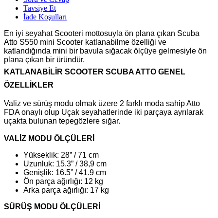
Tavsiye Et
İade Koşulları
En iyi seyahat Scooteri mottosuyla ön plana çıkan Scuba
Atto S550 mini Scooter katlanabilme özelliği ve
katlandığında mini bir bavula sığacak ölçüye gelmesiyle ön
plana çıkan bir üründür.
KATLANABİLİR SCOOTER SCUBA ATTO GENEL
ÖZELLİKLER
Valiz ve sürüş modu olmak üzere 2 farklı moda sahip Atto
FDA onaylı olup Uçak seyahatlerinde iki parçaya ayrılarak
uçakta bulunan tepegözlere sığar.
VALİZ MODU ÖLÇÜLERİ
Yükseklik: 28” / 71 cm
Uzunluk: 15.3” / 38,9 cm
Genişlik: 16.5” / 41.9 cm
Ön parça ağırlığı: 12 kg
Arka parça ağırlığı: 17 kg
SÜRÜŞ MODU ÖLÇÜLERİ