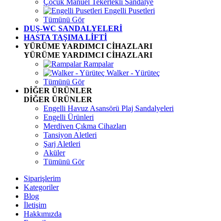
Çocuk Manuel Tekerlekli Sandalye
Engelli Pusetleri
Tümünü Gör
DUŞ-WC SANDALYELERİ
HASTA TAŞIMA LİFTİ
YÜRÜME YARDIMCI CİHAZLARI
YÜRÜME YARDIMCI CİHAZLARI
Rampalar
Walker - Yürüteç
Tümünü Gör
DİĞER ÜRÜNLER
DİĞER ÜRÜNLER
Engelli Havuz Asansörü Plaj Sandalyeleri
Engelli Ürünleri
Merdiven Çıkma Cihazları
Tansiyon Aletleri
Şarj Aletleri
Aküler
Tümünü Gör
Siparişlerim
Kategoriler
Blog
İletişim
Hakkımızda