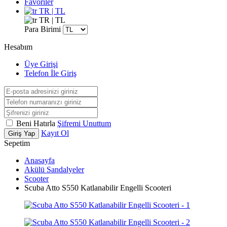
Favoriler
TR | TL
TR | TL
Para Birimi
Hesabım
Üye Girişi
Telefon İle Giriş
Beni Hatırla
Şifremi Unuttum
Kayıt Ol
Giriş Yap
Sepetim
Anasayfa
Akülü Sandalyeler
Scooter
Scuba Atto S550 Katlanabilir Engelli Scooteri