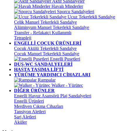
Aktif Sandalyeler
Havalı Minderler
Sporcu Sandalyeleri
Ucuz Tekerlekli Sandalye
Çelik Manuel Tekerlekli Sandalye
Alüminyum Manuel Tekerlekli Sandalye
Transfer - Refakatçi Kullanımlı
Tetrapleji
ENGELLİ ÇOCUK ÜRÜNLERİ
Çocuk Akülü Tekerlekli Sandalye
Çocuk Manuel Tekerlekli Sandalye
Engelli Pusetleri
DUŞ-WC SANDALYELERİ
HASTA TAŞIMA LİFTİ
YÜRÜME YARDIMCI CİHAZLARI
Rampalar
Walker - Yürüteç
DİĞER ÜRÜNLER
Engelli Havuz Asansörü Plaj Sandalyeleri
Engelli Ürünleri
Merdiven Çıkma Cihazları
Tansiyon Aletleri
Şarj Aletleri
Aküler