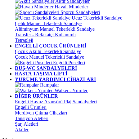
Aktif Sandalyeler
Havalı Minderler
Sporcu Sandalyeleri
Ucuz Tekerlekli Sandalye
Çelik Manuel Tekerlekli Sandalye
Alüminyum Manuel Tekerlekli Sandalye
Transfer - Refakatçi Kullanımlı
Tetrapleji
ENGELLİ ÇOCUK ÜRÜNLERİ
Çocuk Akülü Tekerlekli Sandalye
Çocuk Manuel Tekerlekli Sandalye
Engelli Pusetleri
DUŞ-WC SANDALYELERİ
HASTA TAŞIMA LİFTİ
YÜRÜME YARDIMCI CİHAZLARI
Rampalar
Walker - Yürüteç
DİĞER ÜRÜNLER
Engelli Havuz Asansörü Plaj Sandalyeleri
Engelli Ürünleri
Merdiven Çıkma Cihazları
Tansiyon Aletleri
Şarj Aletleri
Aküler