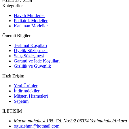
90544 527 2424
Kategoriler
Havalı Minderler
Pediatrik Modeller
Katlanan Modeller
Önemli Bilgiler
Teslimat Koşulları
Üyelik Sözleşmesi
Satış Sözleşmesi
Garanti ve İade Koşulları
Gizlilik ve Güvenlik
Hızlı Erişim
Yeni Ürünler
İndirimdekiler
Müşteri Hizmetleri
Sepetim
İLETİŞİM
Macun mahallesi 195. Cd. No:3/2 06374 Yenimahalle/Ankara
oguz.shnn@hotmail.com