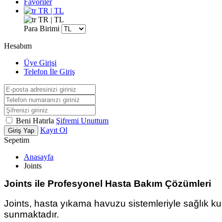
Favoriler
TR | TL
TR | TL
Para Birimi
Hesabım
Üye Girişi
Telefon İle Giriş
Beni Hatırla
Şifremi Unuttum
Kayıt Ol
Giriş Yap
Sepetim
Anasayfa
Joints
Joints ile Profesyonel Hasta Bakım Çözümleri
Joints, hasta yıkama havuzu sistemleriyle sağlık ku
sunmaktadır.