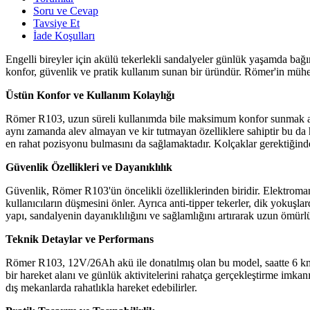
Soru ve Cevap
Tavsiye Et
İade Koşulları
Engelli bireyler için akülü tekerlekli sandalyeler günlük yaşamda bağ
konfor, güvenlik ve pratik kullanım sunan bir üründür. Römer'in mühen
Üstün Konfor ve Kullanım Kolaylığı
Römer R103, uzun süreli kullanımda bile maksimum konfor sunmak amac
aynı zamanda alev almayan ve kir tutmayan özelliklere sahiptir bu da hij
en rahat pozisyonu bulmasını da sağlamaktadır. Kolçaklar gerektiğinde ka
Güvenlik Özellikleri ve Dayanıklılık
Güvenlik, Römer R103'ün öncelikli özelliklerinden biridir. Elektromanye
kullanıcıların düşmesini önler. Ayrıca anti-tipper tekerler, dik yokuşl
yapı, sandalyenin dayanıklılığını ve sağlamlığını artırarak uzun ömürl
Teknik Detaylar ve Performans
Römer R103, 12V/26Ah akü ile donatılmış olan bu model, saatte 6 km h
bir hareket alanı ve günlük aktivitelerini rahatça gerçekleştirme imkan
dış mekanlarda rahatlıkla hareket edebilirler.