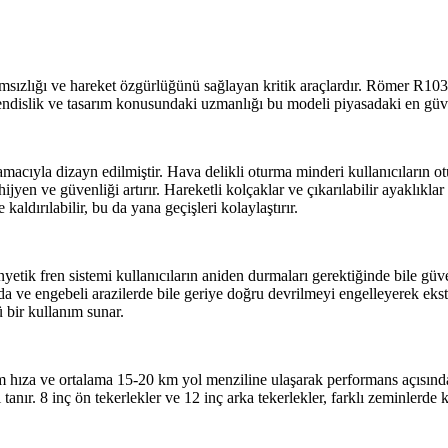
ımsızlığı ve hareket özgürlüğünü sağlayan kritik araçlardır. Römer R10
dislik ve tasarım konusundaki uzmanlığı bu modeli piyasadaki en güveni
ıyla dizayn edilmiştir. Hava delikli oturma minderi kullanıcıların ot
yen ve güvenliği artırır. Hareketli kolçaklar ve çıkarılabilir ayaklıklar 
ldırılabilir, bu da yana geçişleri kolaylaştırır.
tik fren sistemi kullanıcıların aniden durmaları gerektiğinde bile güven
arda ve engebeli arazilerde bile geriye doğru devrilmeyi engelleyerek eks
ü bir kullanım sunar.
ıza ve ortalama 15-20 km yol menziline ulaşarak performans açısından d
ı tanır. 8 inç ön tekerlekler ve 12 inç arka tekerlekler, farklı zeminlerd