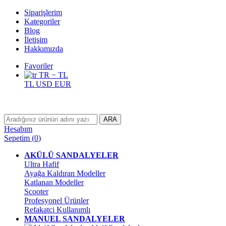
Siparişlerim
Kategoriler
Blog
İletişim
Hakkımızda
Favoriler
TR − TL
TL
USD
EUR
ARA
Hesabım
Sepetim
(
0
)
AKÜLÜ SANDALYELER
Ultra Hafif
Ayağa Kaldıran Modeller
Katlanan Modeller
Scooter
Profesyonel Ürünler
Refakatçi Kullanımlı
MANUEL SANDALYELER