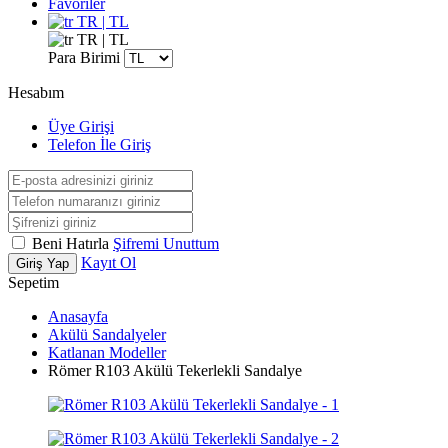
Favoriler
TR | TL
TR | TL
Para Birimi
Hesabım
Üye Girişi
Telefon İle Giriş
Beni Hatırla
Şifremi Unuttum
Kayıt Ol
Giriş Yap
Sepetim
Anasayfa
Akülü Sandalyeler
Katlanan Modeller
Römer R103 Akülü Tekerlekli Sandalye