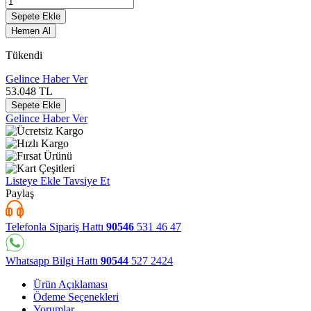
Sepete Ekle
Hemen Al
Tükendi
Gelince Haber Ver
53.048
TL
Sepete Ekle
Gelince Haber Ver
Listeye Ekle
Tavsiye Et
Paylaş
Telefonla Sipariş Hattı
90546
531 46 47
Whatsapp Bilgi Hattı
90544
527 2424
Ürün Açıklaması
Ödeme Seçenekleri
Yorumlar