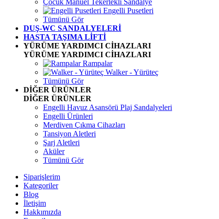
Çocuk Manuel Tekerlekli Sandalye
Engelli Pusetleri
Tümünü Gör
DUŞ-WC SANDALYELERİ
HASTA TAŞIMA LİFTİ
YÜRÜME YARDIMCI CİHAZLARI
YÜRÜME YARDIMCI CİHAZLARI
Rampalar
Walker - Yürüteç
Tümünü Gör
DİĞER ÜRÜNLER
DİĞER ÜRÜNLER
Engelli Havuz Asansörü Plaj Sandalyeleri
Engelli Ürünleri
Merdiven Çıkma Cihazları
Tansiyon Aletleri
Şarj Aletleri
Aküler
Tümünü Gör
Siparişlerim
Kategoriler
Blog
İletişim
Hakkımızda