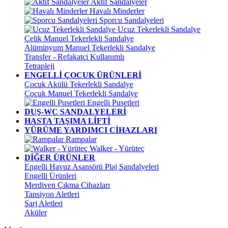
Aktif Sandalyeler
Havalı Minderler
Sporcu Sandalyeleri
Ucuz Tekerlekli Sandalye
Çelik Manuel Tekerlekli Sandalye
Alüminyum Manuel Tekerlekli Sandalye
Transfer - Refakatçi Kullanımlı
Tetrapleji
ENGELLİ ÇOCUK ÜRÜNLERİ
Çocuk Akülü Tekerlekli Sandalye
Çocuk Manuel Tekerlekli Sandalye
Engelli Pusetleri
DUŞ-WC SANDALYELERİ
HASTA TAŞIMA LİFTİ
YÜRÜME YARDIMCI CİHAZLARI
Rampalar
Walker - Yürüteç
DİĞER ÜRÜNLER
Engelli Havuz Asansörü Plaj Sandalyeleri
Engelli Ürünleri
Merdiven Çıkma Cihazları
Tansiyon Aletleri
Şarj Aletleri
Aküler