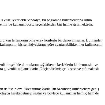
3 Akülü Tekerlekli Sandalye, bu bağlamda kullanıcılarına üstün
lir ve kullanıcı dostu seçeneklerden biri haline getirmektedir.
ururken terlemesini önleyerek konforlu bir deneyim sunar. Bu minder
kullanıcının kişisel ihtiyaçlarına göre ayarlanabilirken her kullanıcının
li bir şekilde durmalarını sağlarken tekerleklerin kilitlenmesini ve
tra güvenlik sağlamaktadır. Güçlendirilmiş çelik şase ve çift makaslı
a üstün özellikler sunmaktadır. Bu özellikler, kullanıcılara geniş
e kolayca hareket etmeyi sağlar ve böylece kullanıcılar hem iç hem de