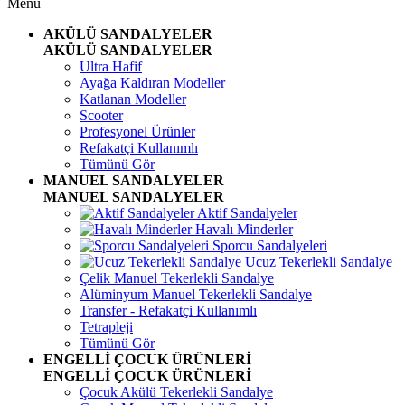
Menü
AKÜLÜ SANDALYELER
AKÜLÜ SANDALYELER
Ultra Hafif
Ayağa Kaldıran Modeller
Katlanan Modeller
Scooter
Profesyonel Ürünler
Refakatçi Kullanımlı
Tümünü Gör
MANUEL SANDALYELER
MANUEL SANDALYELER
Aktif Sandalyeler
Havalı Minderler
Sporcu Sandalyeleri
Ucuz Tekerlekli Sandalye
Çelik Manuel Tekerlekli Sandalye
Alüminyum Manuel Tekerlekli Sandalye
Transfer - Refakatçi Kullanımlı
Tetrapleji
Tümünü Gör
ENGELLİ ÇOCUK ÜRÜNLERİ
ENGELLİ ÇOCUK ÜRÜNLERİ
Çocuk Akülü Tekerlekli Sandalye