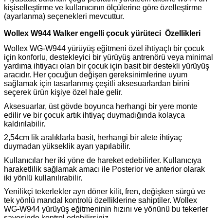
kişiselleştirme ve kullanıcının ölçülerine göre özelleştirme
(ayarlanma) seçenekleri mevcuttur.
Wollex W944 Walker engelli çocuk yürüteci
Özellikleri
Wollex WG-W944 yürüyüş eğitmeni özel ihtiyaçlı bir çocuk
için konforlu, destekleyici bir yürüyüş antrenörü veya minimal
yardıma ihtiyacı olan bir çocuk için basit bir destekli yürüyüş
aracıdır. Her çocuğun değişen gereksinimlerine uyum
sağlamak için tasarlanmış çeşitli aksesuarlardan birini
seçerek ürün kişiye özel hale gelir.
Aksesuarlar, üst gövde boyunca herhangi bir yere monte
edilir ve bir çocuk artık ihtiyaç duymadığında kolayca
kaldırılabilir.
2,54cm lik aralıklarla basit, herhangi bir alete ihtiyaç
duymadan yükseklik ayarı yapılabilir.
Kullanıcılar her iki yöne de hareket edebilirler. Kullanıcıya
haraketlilik sağlamak amacı ile Posterior ve anterior olarak
iki yönlü kullanılırabilir.
Yenilikçi tekerlekler ayrı döner kilit, fren, değişken sürgü ve
tek yönlü mandal kontrolü özelliklerine sahiptiler. Wollex
WG-W944 yürüyüş eğitmeninin hızını ve yönünü bu tekerler
sayesinde kontrol edebilirsiniz.