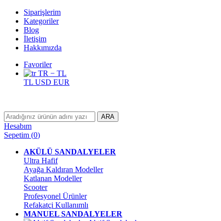
Siparişlerim
Kategoriler
Blog
İletişim
Hakkımızda
Favoriler
TR − TL
TL
USD
EUR
ARA
Hesabım
Sepetim
(
0
)
AKÜLÜ SANDALYELER
Ultra Hafif
Ayağa Kaldıran Modeller
Katlanan Modeller
Scooter
Profesyonel Ürünler
Refakatçi Kullanımlı
MANUEL SANDALYELER