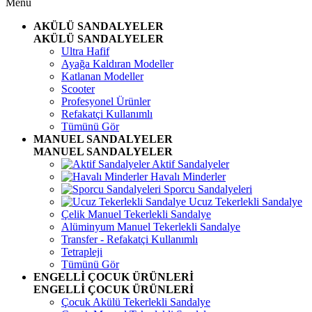
Menü
AKÜLÜ SANDALYELER
AKÜLÜ SANDALYELER
Ultra Hafif
Ayağa Kaldıran Modeller
Katlanan Modeller
Scooter
Profesyonel Ürünler
Refakatçi Kullanımlı
Tümünü Gör
MANUEL SANDALYELER
MANUEL SANDALYELER
Aktif Sandalyeler
Havalı Minderler
Sporcu Sandalyeleri
Ucuz Tekerlekli Sandalye
Çelik Manuel Tekerlekli Sandalye
Alüminyum Manuel Tekerlekli Sandalye
Transfer - Refakatçi Kullanımlı
Tetrapleji
Tümünü Gör
ENGELLİ ÇOCUK ÜRÜNLERİ
ENGELLİ ÇOCUK ÜRÜNLERİ
Çocuk Akülü Tekerlekli Sandalye