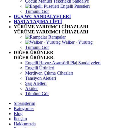
Çocuk Manuel Tekerlekli Sandalye
Engelli Pusetleri
Tümünü Gör
DUŞ-WC SANDALYELERİ
HASTA TAŞIMA LİFTİ
YÜRÜME YARDIMCI CİHAZLARI
YÜRÜME YARDIMCI CİHAZLARI
Rampalar
Walker - Yürüteç
Tümünü Gör
DİĞER ÜRÜNLER
DİĞER ÜRÜNLER
Engelli Havuz Asansörü Plaj Sandalyeleri
Engelli Ürünleri
Merdiven Çıkma Cihazları
Tansiyon Aletleri
Şarj Aletleri
Aküler
Tümünü Gör
Siparişlerim
Kategoriler
Blog
İletişim
Hakkımızda