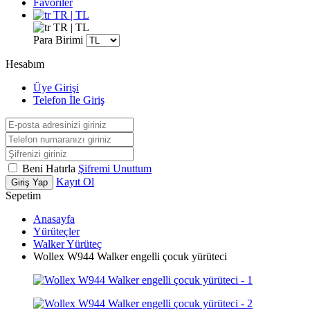
Favoriler
TR | TL
TR | TL
Para Birimi
Hesabım
Üye Girişi
Telefon İle Giriş
Beni Hatırla
Şifremi Unuttum
Kayıt Ol
Giriş Yap
Sepetim
Anasayfa
Yürüteçler
Walker Yürüteç
Wollex W944 Walker engelli çocuk yürüteci