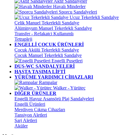
Aktif Sandalyeler
Havalı Minderler
Sporcu Sandalyeleri
Ucuz Tekerlekli Sandalye
Çelik Manuel Tekerlekli Sandalye
Alüminyum Manuel Tekerlekli Sandalye
Transfer - Refakatçi Kullanımlı
Tetrapleji
ENGELLİ ÇOCUK ÜRÜNLERİ
Çocuk Akülü Tekerlekli Sandalye
Çocuk Manuel Tekerlekli Sandalye
Engelli Pusetleri
DUŞ-WC SANDALYELERİ
HASTA TAŞIMA LİFTİ
YÜRÜME YARDIMCI CİHAZLARI
Rampalar
Walker - Yürüteç
DİĞER ÜRÜNLER
Engelli Havuz Asansörü Plaj Sandalyeleri
Engelli Ürünleri
Merdiven Çıkma Cihazları
Tansiyon Aletleri
Şarj Aletleri
Aküler