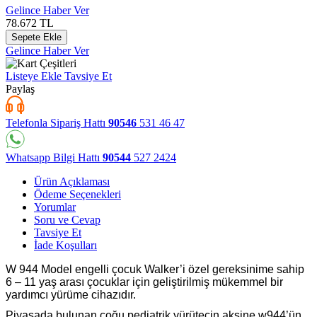
Gelince Haber Ver
78.672
TL
Sepete Ekle
Gelince Haber Ver
Listeye Ekle
Tavsiye Et
Paylaş
Telefonla Sipariş Hattı
90546
531 46 47
Whatsapp Bilgi Hattı
90544
527 2424
Ürün Açıklaması
Ödeme Seçenekleri
Yorumlar
Soru ve Cevap
Tavsiye Et
İade Koşulları
W 944 Model engelli çocuk Walker’i özel gereksinime sahip
6 – 11 yaş arası çocuklar için geliştirilmiş mükemmel bir
yardımcı yürüme cihazıdır.
Piyasada bulunan çoğu pediatrik yürütecin aksine w944’ün