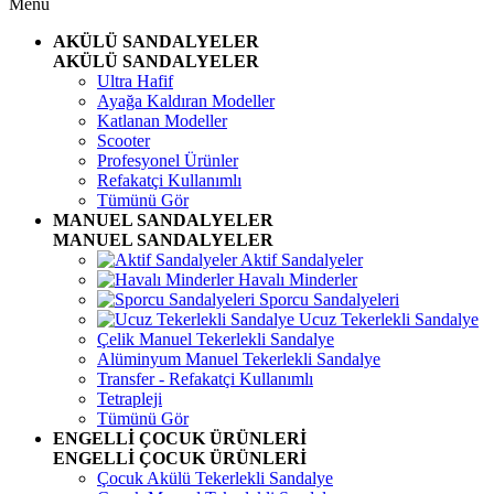
Menü
AKÜLÜ SANDALYELER
AKÜLÜ SANDALYELER
Ultra Hafif
Ayağa Kaldıran Modeller
Katlanan Modeller
Scooter
Profesyonel Ürünler
Refakatçi Kullanımlı
Tümünü Gör
MANUEL SANDALYELER
MANUEL SANDALYELER
Aktif Sandalyeler
Havalı Minderler
Sporcu Sandalyeleri
Ucuz Tekerlekli Sandalye
Çelik Manuel Tekerlekli Sandalye
Alüminyum Manuel Tekerlekli Sandalye
Transfer - Refakatçi Kullanımlı
Tetrapleji
Tümünü Gör
ENGELLİ ÇOCUK ÜRÜNLERİ
ENGELLİ ÇOCUK ÜRÜNLERİ
Çocuk Akülü Tekerlekli Sandalye