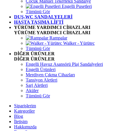
Çocuk Manuel Tekerlekli Sandalye
Engelli Pusetleri
Tümünü Gör
DUŞ-WC SANDALYELERİ
HASTA TAŞIMA LİFTİ
YÜRÜME YARDIMCI CİHAZLARI
YÜRÜME YARDIMCI CİHAZLARI
Rampalar
Walker - Yürüteç
Tümünü Gör
DİĞER ÜRÜNLER
DİĞER ÜRÜNLER
Engelli Havuz Asansörü Plaj Sandalyeleri
Engelli Ürünleri
Merdiven Çıkma Cihazları
Tansiyon Aletleri
Şarj Aletleri
Aküler
Tümünü Gör
Siparişlerim
Kategoriler
Blog
İletişim
Hakkımızda