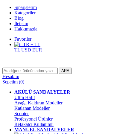
Siparişlerim
Kategoriler
Blog
İletişim
Hakkımızda
Favoriler
TR − TL
TL
USD
EUR
ARA
Hesabım
Sepetim
(
0
)
AKÜLÜ SANDALYELER
Ultra Hafif
Ayağa Kaldıran Modeller
Katlanan Modeller
Scooter
Profesyonel Ürünler
Refakatçi Kullanımlı
MANUEL SANDALYELER