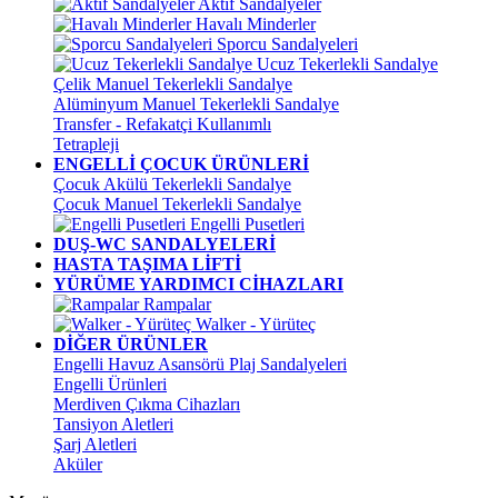
Aktif Sandalyeler
Havalı Minderler
Sporcu Sandalyeleri
Ucuz Tekerlekli Sandalye
Çelik Manuel Tekerlekli Sandalye
Alüminyum Manuel Tekerlekli Sandalye
Transfer - Refakatçi Kullanımlı
Tetrapleji
ENGELLİ ÇOCUK ÜRÜNLERİ
Çocuk Akülü Tekerlekli Sandalye
Çocuk Manuel Tekerlekli Sandalye
Engelli Pusetleri
DUŞ-WC SANDALYELERİ
HASTA TAŞIMA LİFTİ
YÜRÜME YARDIMCI CİHAZLARI
Rampalar
Walker - Yürüteç
DİĞER ÜRÜNLER
Engelli Havuz Asansörü Plaj Sandalyeleri
Engelli Ürünleri
Merdiven Çıkma Cihazları
Tansiyon Aletleri
Şarj Aletleri
Aküler