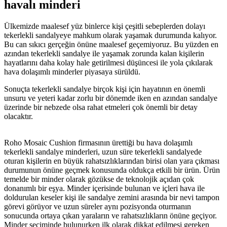
havalı minderi
Ülkemizde maalesef yüz binlerce kişi çeşitli sebeplerden dolayı
tekerlekli sandalyeye mahkum olarak yaşamak durumunda kalıyor.
Bu can sıkıcı gerçeğin önüne maalesef geçemiyoruz. Bu yüzden en
azından tekerlekli sandalye ile yaşamak zorunda kalan kişilerin
hayatlarını daha kolay hale getirilmesi düşüncesi ile yola çıkılarak
hava dolaşımlı minderler piyasaya sürüldü.
Sonuçta tekerlekli sandalye birçok kişi için hayatının en önemli
unsuru ve yeteri kadar zorlu bir dönemde iken en azından sandalye
üzerinde bir nebzede olsa rahat etmeleri çok önemli bir detay
olacaktır.
Roho Mosaic Cushion firmasının ürettiği bu hava dolaşımlı
tekerlekli sandalye minderleri, uzun süre tekerlekli sandalyede
oturan kişilerin en büyük rahatsızlıklarından birisi olan yara çıkması
durumunun önüne geçmek konusunda oldukça etkili bir ürün. Ürün
temelde bir minder olarak gözükse de teknolojik açıdan çok
donanımlı bir eşya. Minder içerisinde bulunan ve içleri hava ile
doldurulan keseler kişi ile sandalye zemini arasında bir nevi tampon
görevi görüyor ve uzun süreler aynı pozisyonda oturmanın
sonucunda ortaya çıkan yaraların ve rahatsızlıkların önüne geçiyor.
Minder seçiminde bulunurken ilk olarak dikkat edilmesi gereken