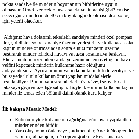
nokta sandalye ile minderin boyutlarının birbirlerine uygun
olmasıdır. Örnek verecek olursak sandalyenin genişliği 42 cm ise
seçeceğiniz minderin de 40 cm büyüklüğünde olması ideal sonuç
için yeterli olacaktır.
Aldığınız hava dolaşımlı tekerlekli sandalye minderi özel pompası
ile şişirildikten sonra sandalye üzerine yerleştirin ve kullanacak olan
kişinin mindere oturmasından sonra elinizi minderin üzerine
bastırarak minder içindeki havayı yavaşça boşaltmaya başlayın.
Eliniz minderin üzerinden sandalye zeminine temas ettiği an hava
valfini kapatarak minderin kullanıma hazır olduğunu
anlayabilirsiniz. Ayrıca ürünün yanında bir tamir kiti de veriliyor ve
bu sayede ürünün kullanım ömrü yapılan müdahalelerle
uzatılabiliyor. Bunun yanı sıra minderin üst yüzeyi sıvıyı bir alt
tabakaya geçiren özelliğe sahiptir. Böylelikle ürünü kullanan kişinin
minder ile temas eden bölümü daimi olarak kuru kalıyor.
İlk bakışta Mosaic Model:
Roho'nun yine kullanıcının ağırlığına göre ayarı yapılabilen
minderlerinden biridir
Yara oluşumunu önlemeye yardımcı olur, Ancak Neoprenden
yapılmış olmadığı için Neopren grubu ile kıyaslanamaz