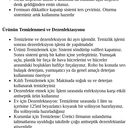
denk geldiğinden emin olunuz.
Fermuarı dikkatlice kapatıp sistemi ters çeviriniz. Oturma
sisteminiz artık kullanıma hazırdır
Ürünün Temizlenmesi ve Dezenfektasyonu
Temizleme ve dezenfeksiyon iki ayrı işlemdir. Temizlik işlemi
sonrası dezenfeksiyon işlemi de yapılmalıdır
Ürünü Temizlemek için: Sistemi söndürüp valfleri kapatınız.
Sonra sistemi geniş bir kabın içine yerleştiriniz. Yumuşak
uçlu, plastik bir fırça ile hava hücrelerini ve hücreler
arasındaki boşlukları hafifçe fırçalayınız. Roho bu konuda sıvı
bulaşık deterjanı, yumuşatıcı ya da genel amaçlı deterjan
kullanımını öneriyor
Kılıfı Temizlemek için: Makinada soğuk su ve deterjan
kullanarak temizleyiniz
Dezenfekte etmek için: İşlem sırasında enfeksiyona karşı etkili
antiseptik ürün kullanınız
Ev için Dezenfektasyon: Temizleme sırasında 1 litre su
içerisine 125ml beyazlatıcı koyarak bir solüsyon hazırlayınız.
Bu solüsyonla hazırladığınız
Kurumlar için Temizleme: Üretici firmanın sulandırma
talimatlarına uyulduğu takdirde çoğu antiseptik dezenfektanlar
güvenlidir