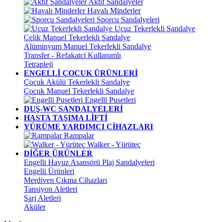
Aktif Sandalyeler
Havalı Minderler
Sporcu Sandalyeleri
Ucuz Tekerlekli Sandalye
Çelik Manuel Tekerlekli Sandalye
Alüminyum Manuel Tekerlekli Sandalye
Transfer - Refakatçi Kullanımlı
Tetrapleji
ENGELLİ ÇOCUK ÜRÜNLERİ
Çocuk Akülü Tekerlekli Sandalye
Çocuk Manuel Tekerlekli Sandalye
Engelli Pusetleri
DUŞ-WC SANDALYELERİ
HASTA TAŞIMA LİFTİ
YÜRÜME YARDIMCI CİHAZLARI
Rampalar
Walker - Yürüteç
DİĞER ÜRÜNLER
Engelli Havuz Asansörü Plaj Sandalyeleri
Engelli Ürünleri
Merdiven Çıkma Cihazları
Tansiyon Aletleri
Şarj Aletleri
Aküler