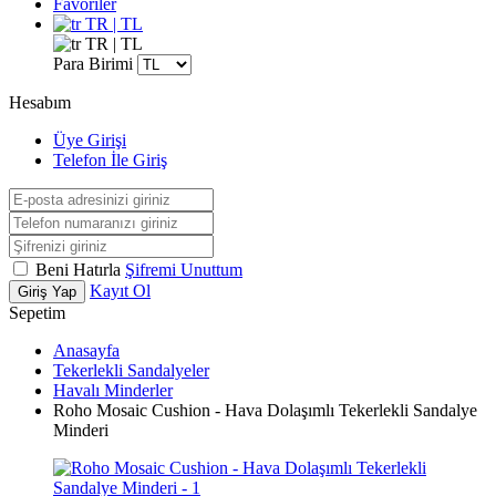
Favoriler
TR | TL
TR | TL
Para Birimi
Hesabım
Üye Girişi
Telefon İle Giriş
Beni Hatırla
Şifremi Unuttum
Kayıt Ol
Giriş Yap
Sepetim
Anasayfa
Tekerlekli Sandalyeler
Havalı Minderler
Roho Mosaic Cushion - Hava Dolaşımlı Tekerlekli Sandalye
Minderi