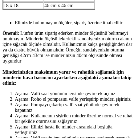
18 x 18
46 cm x 46 cm
Elimizde bulunmayan ölçüler, sipariş üzerine ithal edilir.
Önemli:
Lütfen ürün sipariş ederken minder ölçüsünü belirtmeyi
unutmayın. Minderin ölçüsü tekerlekli sandalyenizin oturma alanın
içine sığacak ölçüde olmalıdır. Kullanıcının kalça genişliğinden dar
ya da ekstra büyük olmamalıdır. Örneğin sandalyenizin oturma
genişliği 42cm-43cm ise minderinizin 40cm ölçüsünde olması
uygundur
Minderinizden maksimum yarar ve rahatlık sağlamak için
minderin hava basıncını ayarlarken aşağıdaki aşamaları takip
ediniz:
Aşama: Valfi saat yönünün tersinde çevirerek açınız
Aşama: Roho el pompasını valfe yerleştirip minderi şişiriniz
Aşama: Pompayı çıkartıp valfi saat yönünde çevirerek
kapatınız
Aşama: Kullanıcının şişirilen minder üzerine normal ve rahat
bir şekilde oturmasını sağlayınız
Aşama: Elinizi hasta ile minder arasındaki boşluğa
yerleştiriniz
Aşama: Valfi saatin ters yönünde yavaşça çevirerek parmak