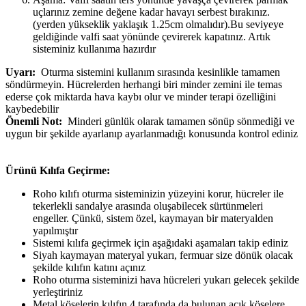
uçlarınız zemine değene kadar havayı serbest bırakınız.
(yerden yükseklik yaklaşık 1.25cm olmalıdır).Bu seviyeye
geldiğinde valfi saat yönünde çevirerek kapatınız. Artık
sisteminiz kullanıma hazırdır
Uyarı:
Oturma sistemini kullanım sırasında kesinlikle tamamen
söndürmeyin. Hücrelerden herhangi biri minder zemini ile temas
ederse çok miktarda hava kaybı olur ve minder terapi özelliğini
kaybedebilir
Önemli Not:
Minderi günlük olarak tamamen sönüp sönmediği ve
uygun bir şekilde ayarlanıp ayarlanmadığı konusunda kontrol ediniz
Ürünü Kılıfa Geçirme:
Roho kılıfı oturma sisteminizin yüzeyini korur, hücreler ile
tekerlekli sandalye arasında oluşabilecek sürtünmeleri
engeller. Çünkü, sistem özel, kaymayan bir materyalden
yapılmıştır
Sistemi kılıfa geçirmek için aşağıdaki aşamaları takip ediniz
Siyah kaymayan materyal yukarı, fermuar size dönük olacak
şekilde kılıfın katını açınız
Roho oturma sisteminizi hava hücreleri yukarı gelecek şekilde
yerleştiriniz
Metal köşelerin kılıfın 4 tarafında da bulunan açık köşelere