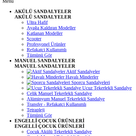
Menü
AKÜLÜ SANDALYELER
AKÜLÜ SANDALYELER
Ultra Hafif
Ayağa Kaldıran Modeller
Katlanan Modeller
Scooter
Profesyonel Ürünler
Refakatçi Kullanımlı
Tümünü Gör
MANUEL SANDALYELER
MANUEL SANDALYELER
Aktif Sandalyeler
Havalı Minderler
Sporcu Sandalyeleri
Ucuz Tekerlekli Sandalye
Çelik Manuel Tekerlekli Sandalye
Alüminyum Manuel Tekerlekli Sandalye
Transfer - Refakatçi Kullanımlı
Tetrapleji
Tümünü Gör
ENGELLİ ÇOCUK ÜRÜNLERİ
ENGELLİ ÇOCUK ÜRÜNLERİ
Çocuk Akülü Tekerlekli Sandalye