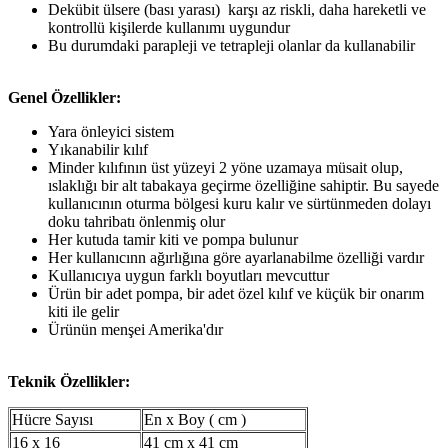
Dekübit ülsere (bası yarası) karşı az riskli, daha hareketli ve
kontrollü kişilerde kullanımı uygundur
Bu durumdaki parapleji ve tetrapleji olanlar da kullanabilir
Genel Özellikler:
Yara önleyici sistem
Yıkanabilir kılıf
Minder kılıfının üst yüzeyi 2 yöne uzamaya müsait olup,
ıslaklığı bir alt tabakaya geçirme özelliğine sahiptir. Bu sayede
kullanıcının oturma bölgesi kuru kalır ve sürtünmeden dolayı
doku tahribatı önlenmiş olur
Her kutuda tamir kiti ve pompa bulunur
Her kullanıcınn ağırlığına göre ayarlanabilme özelliği vardır
Kullanıcıya uygun farklı boyutları mevcuttur
Ürün bir adet pompa, bir adet özel kılıf ve küçük bir onarım
kiti ile gelir
Ürünün menşei Amerika'dır
Teknik Özellikler:
Hücre Sayısı
En x Boy ( cm )
16 x 16
41 cm x 41 cm