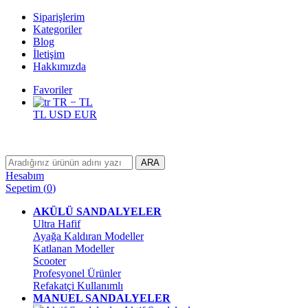
Siparişlerim
Kategoriler
Blog
İletişim
Hakkımızda
Favoriler
TR − TL
TL
USD
EUR
ARA
Hesabım
Sepetim
(
0
)
AKÜLÜ SANDALYELER
Ultra Hafif
Ayağa Kaldıran Modeller
Katlanan Modeller
Scooter
Profesyonel Ürünler
Refakatçi Kullanımlı
MANUEL SANDALYELER