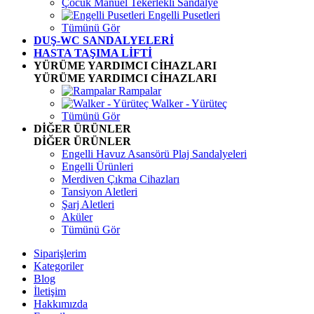
Çocuk Manuel Tekerlekli Sandalye
Engelli Pusetleri
Tümünü Gör
DUŞ-WC SANDALYELERİ
HASTA TAŞIMA LİFTİ
YÜRÜME YARDIMCI CİHAZLARI
YÜRÜME YARDIMCI CİHAZLARI
Rampalar
Walker - Yürüteç
Tümünü Gör
DİĞER ÜRÜNLER
DİĞER ÜRÜNLER
Engelli Havuz Asansörü Plaj Sandalyeleri
Engelli Ürünleri
Merdiven Çıkma Cihazları
Tansiyon Aletleri
Şarj Aletleri
Aküler
Tümünü Gör
Siparişlerim
Kategoriler
Blog
İletişim
Hakkımızda