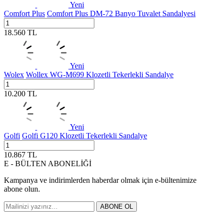
Yeni
Comfort Plus
Comfort Plus DM-72 Banyo Tuvalet Sandalyesi
18.560
TL
Yeni
Wolex
Wollex WG-M699 Klozetli Tekerlekli Sandalye
10.200
TL
Yeni
Golfi
Golfi G120 Klozetli Tekerlekli Sandalye
10.867
TL
E - BÜLTEN ABONELİĞİ
Kampanya ve indirimlerden haberdar olmak için e-bültenimize
abone olun.
ABONE OL