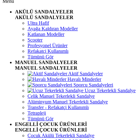
Menü
AKÜLÜ SANDALYELER
AKÜLÜ SANDALYELER
Ultra Hafif
Ayağa Kaldıran Modeller
Katlanan Modeller
Scooter
Profesyonel Ürünler
Refakatçi Kullanımlı
Tümünü Gör
MANUEL SANDALYELER
MANUEL SANDALYELER
Aktif Sandalyeler
Havalı Minderler
Sporcu Sandalyeleri
Ucuz Tekerlekli Sandalye
Çelik Manuel Tekerlekli Sandalye
Alüminyum Manuel Tekerlekli Sandalye
Transfer - Refakatçi Kullanımlı
Tetrapleji
Tümünü Gör
ENGELLİ ÇOCUK ÜRÜNLERİ
ENGELLİ ÇOCUK ÜRÜNLERİ
Çocuk Akülü Tekerlekli Sandalye