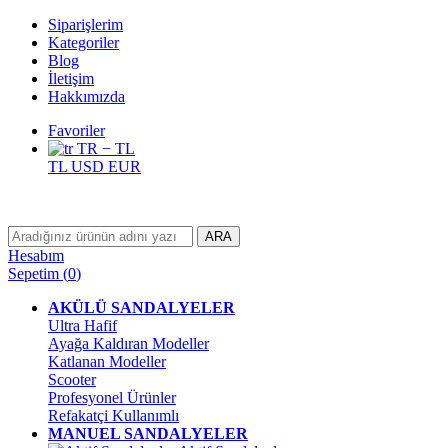
Siparişlerim
Kategoriler
Blog
İletişim
Hakkımızda
Favoriler
TR − TL
TL
USD
EUR
ARA
Hesabım
Sepetim
(
0
)
AKÜLÜ SANDALYELER
Ultra Hafif
Ayağa Kaldıran Modeller
Katlanan Modeller
Scooter
Profesyonel Ürünler
Refakatçi Kullanımlı
MANUEL SANDALYELER