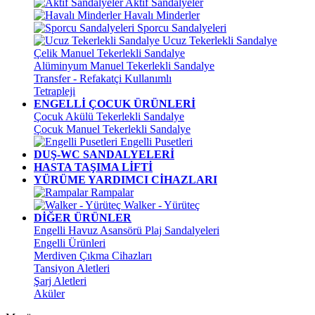
Aktif Sandalyeler
Havalı Minderler
Sporcu Sandalyeleri
Ucuz Tekerlekli Sandalye
Çelik Manuel Tekerlekli Sandalye
Alüminyum Manuel Tekerlekli Sandalye
Transfer - Refakatçi Kullanımlı
Tetrapleji
ENGELLİ ÇOCUK ÜRÜNLERİ
Çocuk Akülü Tekerlekli Sandalye
Çocuk Manuel Tekerlekli Sandalye
Engelli Pusetleri
DUŞ-WC SANDALYELERİ
HASTA TAŞIMA LİFTİ
YÜRÜME YARDIMCI CİHAZLARI
Rampalar
Walker - Yürüteç
DİĞER ÜRÜNLER
Engelli Havuz Asansörü Plaj Sandalyeleri
Engelli Ürünleri
Merdiven Çıkma Cihazları
Tansiyon Aletleri
Şarj Aletleri
Aküler