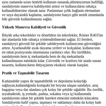
aynı zamanda uzun ömürlü kullanım sunarak,alüminyumun hafifliği,
sandalyenin manevra kabiliyetini artırır ve kullanıcıların rahatça
kullanabilmesine olanak tanır. Paslanmaz çelik bağlantı elemanları
ve suya dayanıklı kaplama, sandalyenin banyo gibi nemli ortamlarda
bile güvenle kullanılmasını sağlar.
Yüksek Manevra Kabiliyeti ve Güvenlik
Büyük arka tekerlekler ve dönebilen ön tekerlekler, Römer R403'ün
dar alanlarda bile rahatça yönlendirilmesini sağlar. El frenleri,
sandalyeyi güvenli bir şekilde sabitleyerek kullanıcının güvenliğini
artırır. Ayarlanabilir ayak dayama yerleri ve kolçaklar, kullanıcının
en rahat pozisyonda oturmasına yardımcı olur. Bu özellikler,
sandalyenin hem iç mekanlarda hem de dış mekanlarda
kullanılmasını mümkün kılar. Güvenlik ve konforu bir arada sunan
tasarımı, kullanıcıların ihtiyaçlarını eksiksiz olarak karşılar.
Pratik ve Taşınabilir Tasarım
Katlanabilir yapısı ile taşınabilirlik ve depolama kolaylığı
sağlayan,katlandığında kompakt bir boyuta ulaşan sandalye, araç
bagajına veya dar alanlara çok kolay bir şekilde sığabilir. Bu özellik,
seyahatlerde, iş yerinde, parkta, sokakta veya içi kullanımda
sandalyenin rahat bir şekilde hareket etmesini mümkün kılacaktır.
Sandalyenin hafif yapısı, taşımayı ve saklamayı daha da kolay hale