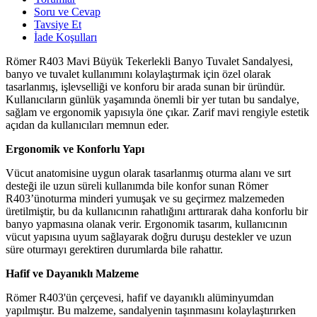
Soru ve Cevap
Tavsiye Et
İade Koşulları
Römer R403 Mavi Büyük Tekerlekli Banyo Tuvalet Sandalyesi,
banyo ve tuvalet kullanımını kolaylaştırmak için özel olarak
tasarlanmış, işlevselliği ve konforu bir arada sunan bir üründür.
Kullanıcıların günlük yaşamında önemli bir yer tutan bu sandalye,
sağlam ve ergonomik yapısıyla öne çıkar. Zarif mavi rengiyle estetik
açıdan da kullanıcıları memnun eder.
Ergonomik ve Konforlu Yapı
Vücut anatomisine uygun olarak tasarlanmış oturma alanı ve sırt
desteği ile uzun süreli kullanımda bile konfor sunan Römer
R403’ünoturma minderi yumuşak ve su geçirmez malzemeden
üretilmiştir, bu da kullanıcının rahatlığını arttırarak daha konforlu bir
banyo yapmasına olanak verir. Ergonomik tasarım, kullanıcının
vücut yapısına uyum sağlayarak doğru duruşu destekler ve uzun
süre oturmayı gerektiren durumlarda bile rahattır.
Hafif ve Dayanıklı Malzeme
Römer R403'ün çerçevesi, hafif ve dayanıklı alüminyumdan
yapılmıştır. Bu malzeme, sandalyenin taşınmasını kolaylaştırırken