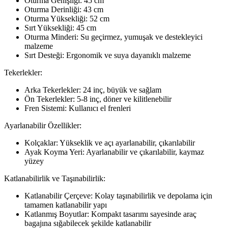
Oturma Genişliği: 45 cm
Oturma Derinliği: 43 cm
Oturma Yüksekliği: 52 cm
Sırt Yüksekliği: 45 cm
Oturma Minderi: Su geçirmez, yumuşak ve destekleyici
malzeme
Sırt Desteği: Ergonomik ve suya dayanıklı malzeme
Tekerlekler:
Arka Tekerlekler: 24 inç, büyük ve sağlam
Ön Tekerlekler: 5-8 inç, döner ve kilitlenebilir
Fren Sistemi: Kullanıcı el frenleri
Ayarlanabilir Özellikler:
Kolçaklar: Yükseklik ve açı ayarlanabilir, çıkarılabilir
Ayak Koyma Yeri: Ayarlanabilir ve çıkarılabilir, kaymaz
yüzey
Katlanabilirlik ve Taşınabilirlik:
Katlanabilir Çerçeve: Kolay taşınabilirlik ve depolama için
tamamen katlanabilir yapı
Katlanmış Boyutlar: Kompakt tasarımı sayesinde araç
bagajına sığabilecek şekilde katlanabilir