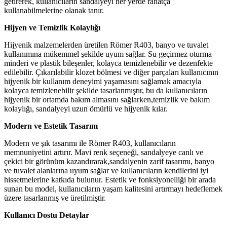
getirerek, kullanıcıların sandalyeyi her yerde rahatça
kullanabilmelerine olanak tanır.
Hijyen ve Temizlik Kolaylığı
Hijyenik malzemelerden üretilen Römer R403, banyo ve tuvalet
kullanımına mükemmel şekilde uyum sağlar. Su geçirmez oturma
minderi ve plastik bileşenler, kolayca temizlenebilir ve dezenfekte
edilebilir. Çıkarılabilir klozet bölmesi ve diğer parçaları kullanıcının
hijyenik bir kullanım deneyimi yaşamasını sağlamak amacıyla
kolayca temizlenebilir şekilde tasarlanmıştır, bu da kullanıcıların
hijyenik bir ortamda bakım almasını sağlarken,temizlik ve bakım
kolaylığı, sandalyeyi uzun ömürlü ve hijyenik kılar.
Modern ve Estetik Tasarım
Modern ve şık tasarımı ile Römer R403, kullanıcıların
memnuniyetini artırır. Mavi renk seçeneği, sandalyeye canlı ve
çekici bir görünüm kazandırarak,sandalyenin zarif tasarımı, banyo
ve tuvalet alanlarına uyum sağlar ve kullanıcıların kendilerini iyi
hissetmelerine katkıda bulunur. Estetik ve fonksiyonelliği bir arada
sunan bu model, kullanıcıların yaşam kalitesini artırmayı hedeflemek
üzere tasarlanmış ve üretilmiştir.
Kullanıcı Dostu Detaylar