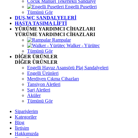
Çocuk Manuel Tekerlekli Sandalye
Engelli Pusetleri
Tümünü Gör
DUŞ-WC SANDALYELERİ
HASTA TAŞIMA LİFTİ
YÜRÜME YARDIMCI CİHAZLARI
YÜRÜME YARDIMCI CİHAZLARI
Rampalar
Walker - Yürüteç
Tümünü Gör
DİĞER ÜRÜNLER
DİĞER ÜRÜNLER
Engelli Havuz Asansörü Plaj Sandalyeleri
Engelli Ürünleri
Merdiven Çıkma Cihazları
Tansiyon Aletleri
Şarj Aletleri
Aküler
Tümünü Gör
Siparişlerim
Kategoriler
Blog
İletişim
Hakkımızda