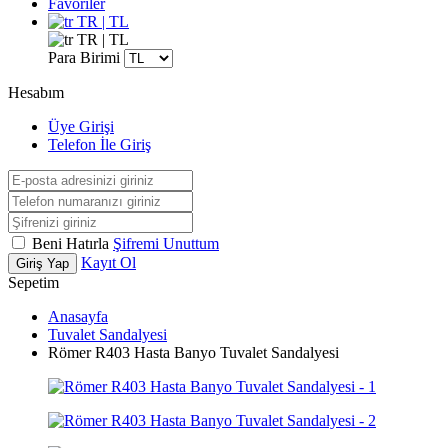
Favoriler
TR | TL
TR | TL
Para Birimi
Hesabım
Üye Girişi
Telefon İle Giriş
Beni Hatırla
Şifremi Unuttum
Kayıt Ol
Giriş Yap
Sepetim
Anasayfa
Tuvalet Sandalyesi
Römer R403 Hasta Banyo Tuvalet Sandalyesi