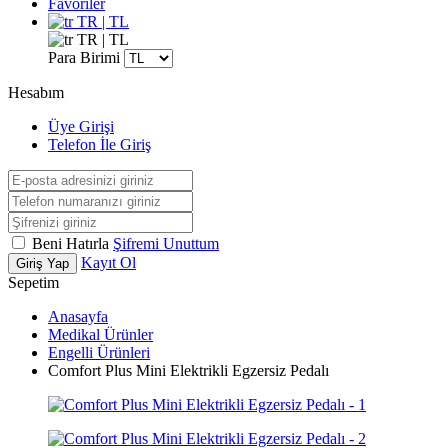
Favoriler
TR | TL
TR | TL
Para Birimi
Hesabım
Üye Girişi
Telefon İle Giriş
Beni Hatırla
Şifremi Unuttum
Kayıt Ol
Giriş Yap
Sepetim
Anasayfa
Medikal Ürünler
Engelli Ürünleri
Comfort Plus Mini Elektrikli Egzersiz Pedalı