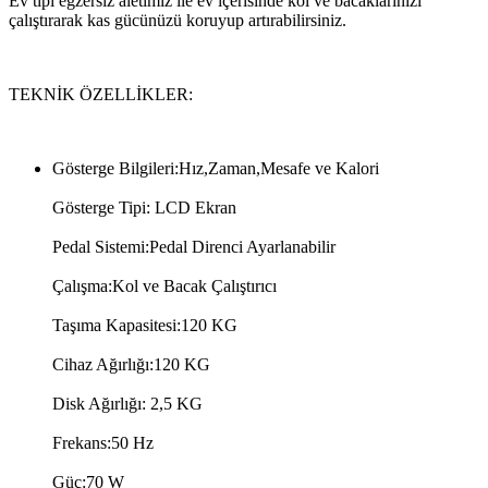
Ev tipi egzersiz aletimiz ile ev içerisinde kol ve bacaklarınızı
çalıştırarak kas gücünüzü koruyup artırabilirsiniz.
TEKNİK ÖZELLİKLER:
Gösterge Bilgileri:Hız,Zaman,Mesafe ve Kalori
Gösterge Tipi: LCD Ekran
Pedal Sistemi:Pedal Direnci Ayarlanabilir
Çalışma:Kol ve Bacak Çalıştırıcı
Taşıma Kapasitesi:120 KG
Cihaz Ağırlığı:120 KG
Disk Ağırlığı: 2,5 KG
Frekans:50 Hz
Güç:70 W