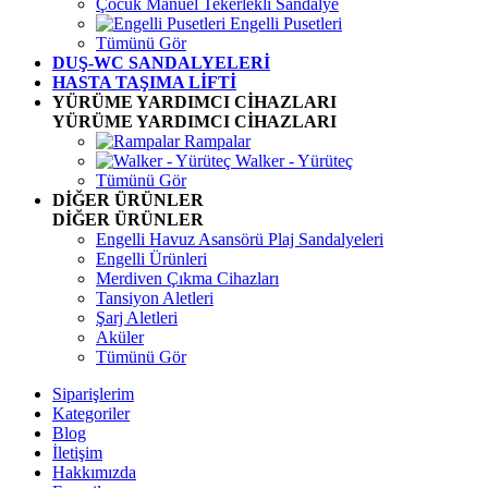
Çocuk Manuel Tekerlekli Sandalye
Engelli Pusetleri
Tümünü Gör
DUŞ-WC SANDALYELERİ
HASTA TAŞIMA LİFTİ
YÜRÜME YARDIMCI CİHAZLARI
YÜRÜME YARDIMCI CİHAZLARI
Rampalar
Walker - Yürüteç
Tümünü Gör
DİĞER ÜRÜNLER
DİĞER ÜRÜNLER
Engelli Havuz Asansörü Plaj Sandalyeleri
Engelli Ürünleri
Merdiven Çıkma Cihazları
Tansiyon Aletleri
Şarj Aletleri
Aküler
Tümünü Gör
Siparişlerim
Kategoriler
Blog
İletişim
Hakkımızda