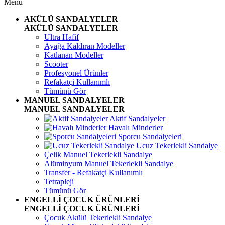
Menü
AKÜLÜ SANDALYELER
AKÜLÜ SANDALYELER
Ultra Hafif
Ayağa Kaldıran Modeller
Katlanan Modeller
Scooter
Profesyonel Ürünler
Refakatçi Kullanımlı
Tümünü Gör
MANUEL SANDALYELER
MANUEL SANDALYELER
Aktif Sandalyeler
Havalı Minderler
Sporcu Sandalyeleri
Ucuz Tekerlekli Sandalye
Çelik Manuel Tekerlekli Sandalye
Alüminyum Manuel Tekerlekli Sandalye
Transfer - Refakatçi Kullanımlı
Tetrapleji
Tümünü Gör
ENGELLİ ÇOCUK ÜRÜNLERİ
ENGELLİ ÇOCUK ÜRÜNLERİ
Çocuk Akülü Tekerlekli Sandalye