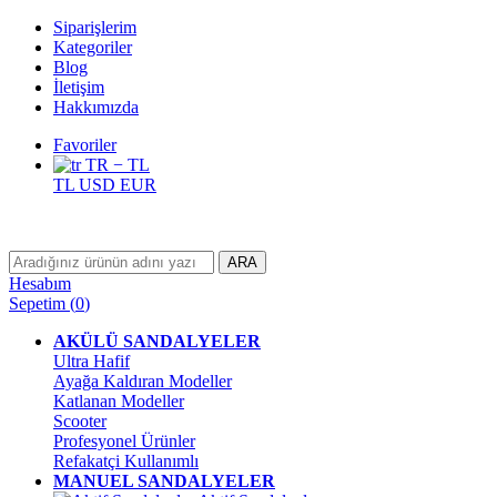
Siparişlerim
Kategoriler
Blog
İletişim
Hakkımızda
Favoriler
TR − TL
TL
USD
EUR
ARA
Hesabım
Sepetim
(
0
)
AKÜLÜ SANDALYELER
Ultra Hafif
Ayağa Kaldıran Modeller
Katlanan Modeller
Scooter
Profesyonel Ürünler
Refakatçi Kullanımlı
MANUEL SANDALYELER