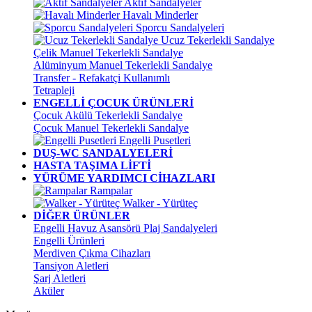
Aktif Sandalyeler
Havalı Minderler
Sporcu Sandalyeleri
Ucuz Tekerlekli Sandalye
Çelik Manuel Tekerlekli Sandalye
Alüminyum Manuel Tekerlekli Sandalye
Transfer - Refakatçi Kullanımlı
Tetrapleji
ENGELLİ ÇOCUK ÜRÜNLERİ
Çocuk Akülü Tekerlekli Sandalye
Çocuk Manuel Tekerlekli Sandalye
Engelli Pusetleri
DUŞ-WC SANDALYELERİ
HASTA TAŞIMA LİFTİ
YÜRÜME YARDIMCI CİHAZLARI
Rampalar
Walker - Yürüteç
DİĞER ÜRÜNLER
Engelli Havuz Asansörü Plaj Sandalyeleri
Engelli Ürünleri
Merdiven Çıkma Cihazları
Tansiyon Aletleri
Şarj Aletleri
Aküler