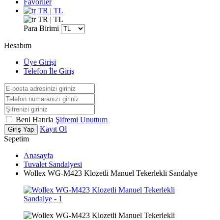
Favoriler
TR | TL
TR | TL
Para Birimi
Hesabım
Üye Girişi
Telefon İle Giriş
Beni Hatırla
Şifremi Unuttum
Kayıt Ol
Giriş Yap
Sepetim
Anasayfa
Tuvalet Sandalyesi
Wollex WG-M423 Klozetli Manuel Tekerlekli Sandalye