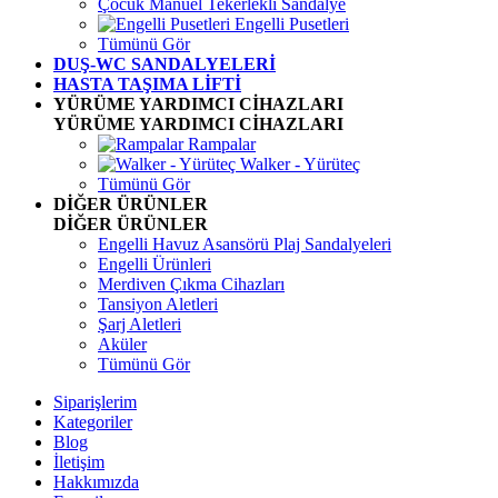
Çocuk Manuel Tekerlekli Sandalye
Engelli Pusetleri
Tümünü Gör
DUŞ-WC SANDALYELERİ
HASTA TAŞIMA LİFTİ
YÜRÜME YARDIMCI CİHAZLARI
YÜRÜME YARDIMCI CİHAZLARI
Rampalar
Walker - Yürüteç
Tümünü Gör
DİĞER ÜRÜNLER
DİĞER ÜRÜNLER
Engelli Havuz Asansörü Plaj Sandalyeleri
Engelli Ürünleri
Merdiven Çıkma Cihazları
Tansiyon Aletleri
Şarj Aletleri
Aküler
Tümünü Gör
Siparişlerim
Kategoriler
Blog
İletişim
Hakkımızda