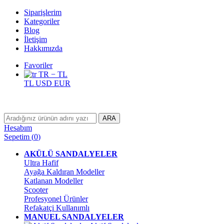
Siparişlerim
Kategoriler
Blog
İletişim
Hakkımızda
Favoriler
TR − TL
TL
USD
EUR
ARA
Hesabım
Sepetim
(
0
)
AKÜLÜ SANDALYELER
Ultra Hafif
Ayağa Kaldıran Modeller
Katlanan Modeller
Scooter
Profesyonel Ürünler
Refakatçi Kullanımlı
MANUEL SANDALYELER