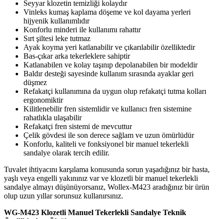
Seyyar klozetin temizliği kolaydır
Vinleks kumaş kaplama döşeme ve kol dayama yerleri
hijyenik kullanımlıdır
Konforlu minderi ile kullanımı rahattır
Sırt şiltesi leke tutmaz
Ayak koyma yeri katlanabilir ve çıkarılabilir özelliktedir
Bas-çıkar arka tekerleklere sahiptir
Katlanabilen ve kolay taşınıp depolanabilen bir modeldir
Baldır desteği sayesinde kullanım sırasında ayaklar geri
düşmez
Refakatçi kullanımına da uygun olup refakatçi tutma kolları
ergonomiktir
Kilitlenebilir fren sistemlidir ve kullanıcı fren sistemine
rahatlıkla ulaşabilir
Refakatçi fren sistemi de mevcuttur
Çelik gövdesi ile son derece sağlam ve uzun ömürlüdür
Konforlu, kaliteli ve fonksiyonel bir manuel tekerlekli
sandalye olarak tercih edilir.
Tuvalet ihtiyacını karşılama konusunda sorun yaşadığınız bir hasta,
yaşlı veya engelli yakınınız var ve klozetli bir manuel tekerlekli
sandalye almayı düşünüyorsanız, Wollex-M423 aradığınız bir ürün
olup uzun yıllar sorunsuz kullanırsınız.
WG-M423 Klozetli Manuel Tekerlekli Sandalye Teknik