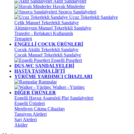
Aktif Sandalyeler
Havalı Minderler
Sporcu Sandalyeleri
Ucuz Tekerlekli Sandalye
Çelik Manuel Tekerlekli Sandalye
Alüminyum Manuel Tekerlekli Sandalye
Transfer - Refakatçi Kullanımlı
Tetrapleji
ENGELLİ ÇOCUK ÜRÜNLERİ
Çocuk Akülü Tekerlekli Sandalye
Çocuk Manuel Tekerlekli Sandalye
Engelli Pusetleri
DUŞ-WC SANDALYELERİ
HASTA TAŞIMA LİFTİ
YÜRÜME YARDIMCI CİHAZLARI
Rampalar
Walker - Yürüteç
DİĞER ÜRÜNLER
Engelli Havuz Asansörü Plaj Sandalyeleri
Engelli Ürünleri
Merdiven Çıkma Cihazları
Tansiyon Aletleri
Şarj Aletleri
Aküler