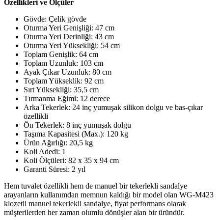
Özellikleri ve Ölçüler
Gövde: Çelik gövde
Oturma Yeri Genişliği: 47 cm
Oturma Yeri Derinliği: 43 cm
Oturma Yeri Yüksekliği: 54 cm
Toplam Genişlik: 64 cm
Toplam Uzunluk: 103 cm
Ayak Çıkar Uzunluk: 80 cm
Toplam Yükseklik: 92 cm
Sırt Yüksekliği: 35,5 cm
Tırmanma Eğimi: 12 derece
Arka Tekerlek: 24 inç yumuşak silikon dolgu ve bas-çıkar
özellikli
Ön Tekerlek: 8 inç yumuşak dolgu
Taşıma Kapasitesi (Max.): 120 kg
Ürün Ağırlığı: 20,5 kg
Koli Adedi: 1
Koli Ölçüleri: 82 x 35 x 94 cm
Garanti Süresi: 2 yıl
Hem tuvalet özellikli hem de manuel bir tekerlekli sandalye
arayanların kullanımdan memnun kaldığı bir model olan WG-M423
klozetli manuel tekerlekli sandalye, fiyat performans olarak
müşterilerden her zaman olumlu dönüşler alan bir üründür.