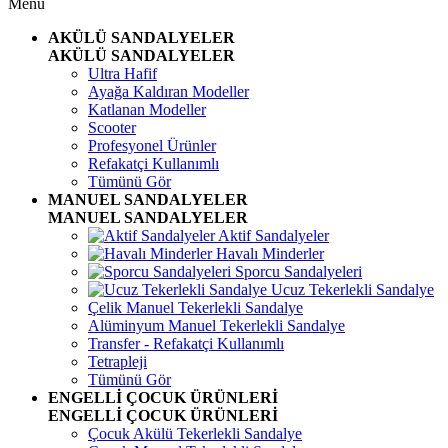
Menü
AKÜLÜ SANDALYELER
AKÜLÜ SANDALYELER
Ultra Hafif
Ayağa Kaldıran Modeller
Katlanan Modeller
Scooter
Profesyonel Ürünler
Refakatçi Kullanımlı
Tümünü Gör
MANUEL SANDALYELER
MANUEL SANDALYELER
Aktif Sandalyeler
Havalı Minderler
Sporcu Sandalyeleri
Ucuz Tekerlekli Sandalye
Çelik Manuel Tekerlekli Sandalye
Alüminyum Manuel Tekerlekli Sandalye
Transfer - Refakatçi Kullanımlı
Tetrapleji
Tümünü Gör
ENGELLİ ÇOCUK ÜRÜNLERİ
ENGELLİ ÇOCUK ÜRÜNLERİ
Çocuk Akülü Tekerlekli Sandalye