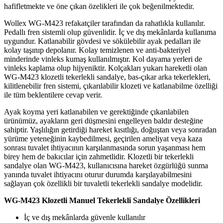
hafifletmekte ve öne çıkan özelikleri ile çok beğenilmektedir.
Wollex WG-M423 refakatçiler tarafından da rahatlıkla kullanılır.
Pedallı fren sistemli olup güvenlidir. İç ve dış mekânlarda kullanıma
uygundur. Katlanabilir gövdesi ve sökülebilir ayak pedalları ile
kolay taşınıp depolanır. Kolay temizlenen ve anti-bakteriyel
minderinde vinleks kumaş kullanılmıştır. Kol dayama yerleri de
vinleks kaplama olup hijyeniktir. Kolçakları yukarı hareketli olan
WG-M423 klozetli tekerlekli sandalye, bas-çıkar arka tekerlekleri,
kilitlenebilir fren sistemi, çıkarılabilir klozeti ve katlanabilme özelliği
ile tüm beklentilere cevap verir.
Ayak koyma yeri katlanabilen ve gerektiğinde çıkarılabilen
ürünümüz, ayakların geri düşmesini engelleyen baldır desteğine
sahiptir. Yaşlılığın getirdiği hareket kısıtlığı, doğuştan veya sonradan
yürüme yeteneğinin kaybedilmesi, geçirilen ameliyat veya kaza
sonrası tuvalet ihtiyacının karşılanmasında sorun yaşanması hem
birey hem de bakıcılar için zahmetlidir. Klozetli bir tekerlekli
sandalye olan WG-M423, kullanıcısına hareket özgürlüğü sunma
yanında tuvalet ihtiyacını oturur durumda karşılayabilmesini
sağlayan çok özellikli bir tuvaletli tekerlekli sandalye modelidir.
WG-M423 Klozetli Manuel Tekerlekli Sandalye Özellikleri
İç ve dış mekânlarda güvenle kullanılır