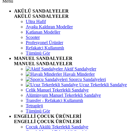
Menü
AKÜLÜ SANDALYELER
AKÜLÜ SANDALYELER
Ultra Hafif
Ayağa Kaldıran Modeller
Katlanan Modeller
Scooter
Profesyonel Ürünler
Refakatçi Kullanımlı
Tümünü Gör
MANUEL SANDALYELER
MANUEL SANDALYELER
Aktif Sandalyeler
Havalı Minderler
Sporcu Sandalyeleri
Ucuz Tekerlekli Sandalye
Çelik Manuel Tekerlekli Sandalye
Alüminyum Manuel Tekerlekli Sandalye
Transfer - Refakatçi Kullanımlı
Tetrapleji
Tümünü Gör
ENGELLİ ÇOCUK ÜRÜNLERİ
ENGELLİ ÇOCUK ÜRÜNLERİ
Çocuk Akülü Tekerlekli Sandalye