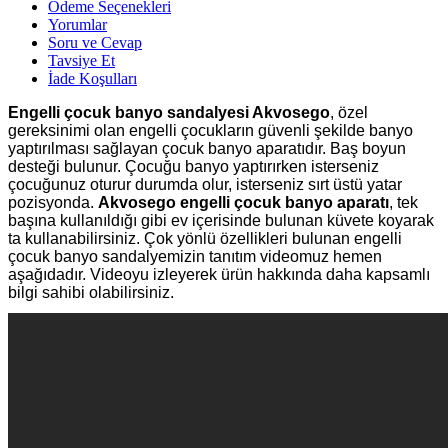
Ödeme Seçenekleri
Yorumlar
Soru ve Cevap
Tavsiye Et
İade Koşulları
Engelli çocuk banyo sandalyesi Akvosego
, özel
gereksinimi olan engelli çocukların güvenli şekilde banyo
yaptırılması sağlayan çocuk banyo aparatıdır. Baş boyun
desteği bulunur. Çocuğu banyo yaptırırken isterseniz
çocuğunuz oturur durumda olur, isterseniz sırt üstü yatar
pozisyonda.
Akvosego engelli çocuk banyo aparatı
, tek
başına kullanıldığı gibi ev içerisinde bulunan küvete koyarak
ta kullanabilirsiniz. Çok yönlü özellikleri bulunan engelli
çocuk banyo sandalyemizin tanıtım videomuz hemen
aşağıdadır. Videoyu izleyerek ürün hakkında daha kapsamlı
bilgi sahibi olabilirsiniz.