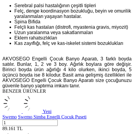
Serebral palsi hastalığının çeşitli tipleri
Felç, denge koordinasyon bozukluğu, beyin ve omurilik
yaralanmaları yaşayan hastalar.
Spina Bifida
Felçli kas hastaları (distrofi, myastenia gravis, miyozit)
Uzun yaralanma veya sakatlanmaları
Eklem rahatsızlıkları
Kas zayıflığı, felç ve kas-iskelet sistemi bozuklukları
AKVOSEGO Engelli Çocuk Banyo Aparatı, 3 farklı boyda
satılır. Bunlar, 1, 2 ve 3 boy. Ağırlık boylara göre değişir.
Birinci boyda ürün ağırlığı 4 kilo olurken, ikinci boyda, 5
üçüncü boyda ise 8 kilodur. Basit ama gelişmiş özellikleri ile
AKVOSEGO Engelli Çocuk Banyo Aparatı size çocuğunuzu
güvenle banyo yaptırma imkanı tanır.
BENZER ÜRÜNLER
Yeni
Swemo
Swemo Simba Engelli Çocuk Puseti
89.161
TL