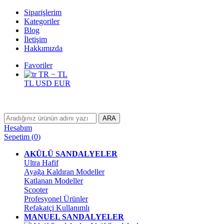
Siparişlerim
Kategoriler
Blog
İletişim
Hakkımızda
Favoriler
TR − TL
TL
USD
EUR
ARA
Hesabım
Sepetim
(
0
)
AKÜLÜ SANDALYELER
Ultra Hafif
Ayağa Kaldıran Modeller
Katlanan Modeller
Scooter
Profesyonel Ürünler
Refakatçi Kullanımlı
MANUEL SANDALYELER