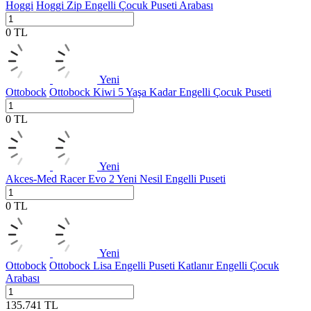
Hoggi
Hoggi Zip Engelli Çocuk Puseti Arabası
0
TL
Yeni
Ottobock
Ottobock Kiwi 5 Yaşa Kadar Engelli Çocuk Puseti
0
TL
Yeni
Akces-Med
Racer Evo 2 Yeni Nesil Engelli Puseti
0
TL
Yeni
Ottobock
Ottobock Lisa Engelli Puseti Katlanır Engelli Çocuk
Arabası
135.741
TL