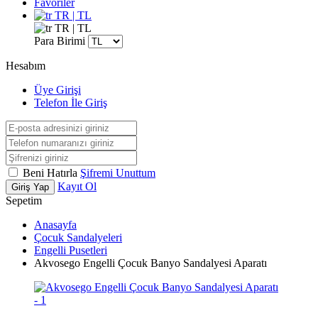
Favoriler
TR | TL
TR | TL
Para Birimi
Hesabım
Üye Girişi
Telefon İle Giriş
Beni Hatırla
Şifremi Unuttum
Kayıt Ol
Giriş Yap
Sepetim
Anasayfa
Çocuk Sandalyeleri
Engelli Pusetleri
Akvosego Engelli Çocuk Banyo Sandalyesi Aparatı