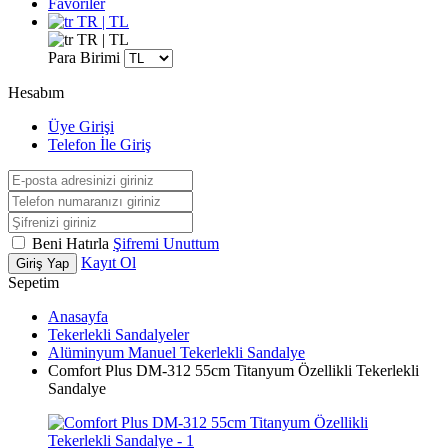
Favoriler
TR | TL
TR | TL
Para Birimi
Hesabım
Üye Girişi
Telefon İle Giriş
Beni Hatırla
Şifremi Unuttum
Kayıt Ol
Giriş Yap
Sepetim
Anasayfa
Tekerlekli Sandalyeler
Alüminyum Manuel Tekerlekli Sandalye
Comfort Plus DM-312 55cm Titanyum Özellikli Tekerlekli
Sandalye