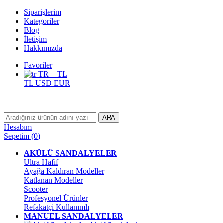
Siparişlerim
Kategoriler
Blog
İletişim
Hakkımızda
Favoriler
TR − TL
TL
USD
EUR
ARA
Hesabım
Sepetim
(
0
)
AKÜLÜ SANDALYELER
Ultra Hafif
Ayağa Kaldıran Modeller
Katlanan Modeller
Scooter
Profesyonel Ürünler
Refakatçi Kullanımlı
MANUEL SANDALYELER