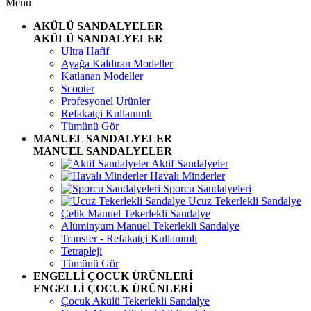
Menü
AKÜLÜ SANDALYELER
AKÜLÜ SANDALYELER
Ultra Hafif
Ayağa Kaldıran Modeller
Katlanan Modeller
Scooter
Profesyonel Ürünler
Refakatçi Kullanımlı
Tümünü Gör
MANUEL SANDALYELER
MANUEL SANDALYELER
Aktif Sandalyeler
Havalı Minderler
Sporcu Sandalyeleri
Ucuz Tekerlekli Sandalye
Çelik Manuel Tekerlekli Sandalye
Alüminyum Manuel Tekerlekli Sandalye
Transfer - Refakatçi Kullanımlı
Tetrapleji
Tümünü Gör
ENGELLİ ÇOCUK ÜRÜNLERİ
ENGELLİ ÇOCUK ÜRÜNLERİ
Çocuk Akülü Tekerlekli Sandalye