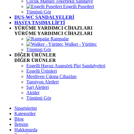
Çocuk Manuel Tekerlekli Sandalye
Engelli Pusetleri
Tümünü Gör
DUŞ-WC SANDALYELERİ
HASTA TAŞIMA LİFTİ
YÜRÜME YARDIMCI CİHAZLARI
YÜRÜME YARDIMCI CİHAZLARI
Rampalar
Walker - Yürüteç
Tümünü Gör
DİĞER ÜRÜNLER
DİĞER ÜRÜNLER
Engelli Havuz Asansörü Plaj Sandalyeleri
Engelli Ürünleri
Merdiven Çıkma Cihazları
Tansiyon Aletleri
Şarj Aletleri
Aküler
Tümünü Gör
Siparişlerim
Kategoriler
Blog
İletişim
Hakkımızda