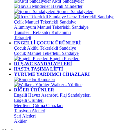
Aktif Sandalyeler
Havalı Minderler
Sporcu Sandalyeleri
Ucuz Tekerlekli Sandalye
Çelik Manuel Tekerlekli Sandalye
Alüminyum Manuel Tekerlekli Sandalye
Transfer - Refakatçi Kullanımlı
Tetrapleji
ENGELLİ ÇOCUK ÜRÜNLERİ
Çocuk Akülü Tekerlekli Sandalye
Çocuk Manuel Tekerlekli Sandalye
Engelli Pusetleri
DUŞ-WC SANDALYELERİ
HASTA TAŞIMA LİFTİ
YÜRÜME YARDIMCI CİHAZLARI
Rampalar
Walker - Yürüteç
DİĞER ÜRÜNLER
Engelli Havuz Asansörü Plaj Sandalyeleri
Engelli Ürünleri
Merdiven Çıkma Cihazları
Tansiyon Aletleri
Şarj Aletleri
Aküler