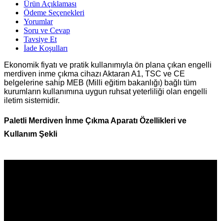
Ürün Açıklaması
Ödeme Seçenekleri
Yorumlar
Soru ve Cevap
Tavsiye Et
İade Koşulları
Ekonomik fiyatı ve pratik kullanımıyla ön plana çıkan engelli
merdiven inme çıkma cihazı Aktaran A1, TSC ve CE
belgelerine sahip MEB (Milli eğitim bakanlığı) bağlı tüm
kurumların kullanımına uygun ruhsat yeterliliği olan engelli
iletim sistemidir.
Paletli Merdiven İnme Çıkma Aparatı Özellikleri ve
Kullanım Şekli