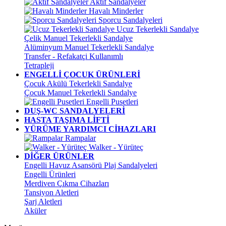
Aktif Sandalyeler
Havalı Minderler
Sporcu Sandalyeleri
Ucuz Tekerlekli Sandalye
Çelik Manuel Tekerlekli Sandalye
Alüminyum Manuel Tekerlekli Sandalye
Transfer - Refakatçi Kullanımlı
Tetrapleji
ENGELLİ ÇOCUK ÜRÜNLERİ
Çocuk Akülü Tekerlekli Sandalye
Çocuk Manuel Tekerlekli Sandalye
Engelli Pusetleri
DUŞ-WC SANDALYELERİ
HASTA TAŞIMA LİFTİ
YÜRÜME YARDIMCI CİHAZLARI
Rampalar
Walker - Yürüteç
DİĞER ÜRÜNLER
Engelli Havuz Asansörü Plaj Sandalyeleri
Engelli Ürünleri
Merdiven Çıkma Cihazları
Tansiyon Aletleri
Şarj Aletleri
Aküler