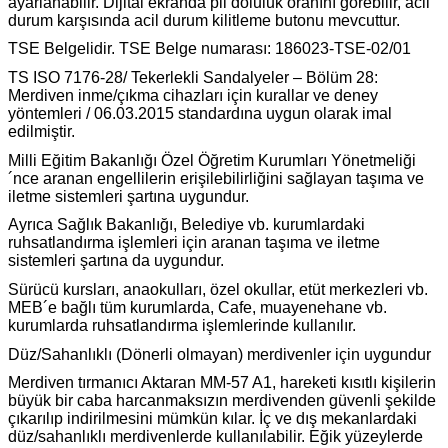
ayarlanabilir. Dijital ekranda pil doluluk oranını görebilir, acil
durum karşısında acil durum kilitleme butonu mevcuttur.
TSE Belgelidir. TSE Belge numarası: 186023-TSE-02/01
TS ISO 7176-28/ Tekerlekli Sandalyeler – Bölüm 28:
Merdiven inme/çıkma cihazları için kurallar ve deney
yöntemleri / 06.03.2015 standardına uygun olarak imal
edilmiştir.
Milli Eğitim Bakanlığı Özel Öğretim Kurumları Yönetmeliği
´nce aranan engellilerin erişilebilirliğini sağlayan taşıma ve
iletme sistemleri şartına uygundur.
Ayrıca Sağlık Bakanlığı, Belediye vb. kurumlardaki
ruhsatlandırma işlemleri için aranan taşıma ve iletme
sistemleri şartına da uygundur.
Sürücü kursları, anaokulları, özel okullar, etüt merkezleri vb.
MEB´e bağlı tüm kurumlarda, Cafe, muayenehane vb.
kurumlarda ruhsatlandırma işlemlerinde kullanılır.
Düz/Sahanlıklı (Dönerli olmayan) merdivenler için uygundur
Merdiven tırmanıcı Aktaran MM-57 A1, hareketi kısıtlı kişilerin
büyük bir caba harcanmaksızın merdivenden güvenli şekilde
çıkarılıp indirilmesini mümkün kılar. İç ve dış mekanlardaki
düz/sahanlıklı merdivenlerde kullanılabilir. Eğik yüzeylerde