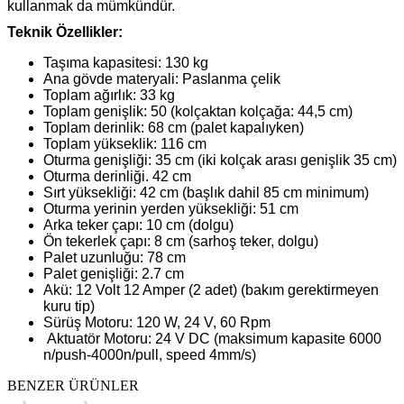
kullanmak da mümkündür.
Teknik Özellikler:
Taşıma kapasitesi: 130 kg
Ana gövde materyali: Paslanma çelik
Toplam ağırlık: 33 kg
Toplam genişlik: 50 (kolçaktan kolçağa: 44,5 cm)
Toplam derinlik: 68 cm (palet kapalıyken)
Toplam yükseklik: 116 cm
Oturma genişliği: 35 cm (iki kolçak arası genişlik 35 cm)
Oturma derinliği. 42 cm
Sırt yüksekliği: 42 cm (başlık dahil 85 cm minimum)
Oturma yerinin yerden yüksekliği: 51 cm
Arka teker çapı: 10 cm (dolgu)
Ön tekerlek çapı: 8 cm (sarhoş teker, dolgu)
Palet uzunluğu: 78 cm
Palet genişliği: 2.7 cm
Akü: 12 Volt 12 Amper (2 adet) (bakım gerektirmeyen
kuru tip)
Sürüş Motoru: 120 W, 24 V, 60 Rpm
Aktuatör Motoru: 24 V DC (maksimum kapasite 6000
n/push-4000n/pull, speed 4mm/s)
BENZER ÜRÜNLER