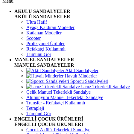
Menü
AKÜLÜ SANDALYELER
AKÜLÜ SANDALYELER
Ultra Hafif
Ayağa Kaldıran Modeller
Katlanan Modeller
Scooter
Profesyonel Ürünler
Refakatçi Kullanımlı
Tümünü Gör
MANUEL SANDALYELER
MANUEL SANDALYELER
Aktif Sandalyeler
Havalı Minderler
Sporcu Sandalyeleri
Ucuz Tekerlekli Sandalye
Çelik Manuel Tekerlekli Sandalye
Alüminyum Manuel Tekerlekli Sandalye
Transfer - Refakatçi Kullanımlı
Tetrapleji
Tümünü Gör
ENGELLİ ÇOCUK ÜRÜNLERİ
ENGELLİ ÇOCUK ÜRÜNLERİ
Çocuk Akülü Tekerlekli Sandalye