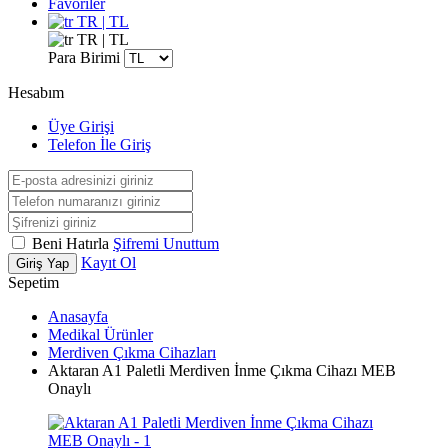
Favoriler
TR | TL
TR | TL
Para Birimi
Hesabım
Üye Girişi
Telefon İle Giriş
Beni Hatırla
Şifremi Unuttum
Kayıt Ol
Giriş Yap
Sepetim
Anasayfa
Medikal Ürünler
Merdiven Çıkma Cihazları
Aktaran A1 Paletli Merdiven İnme Çıkma Cihazı MEB
Onaylı