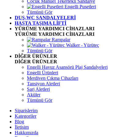
Çocuk Manuel Tekerlekli Sandalye
Engelli Pusetleri
Tümünü Gör
DUŞ-WC SANDALYELERİ
HASTA TAŞIMA LİFTİ
YÜRÜME YARDIMCI CİHAZLARI
YÜRÜME YARDIMCI CİHAZLARI
Rampalar
Walker - Yürüteç
Tümünü Gör
DİĞER ÜRÜNLER
DİĞER ÜRÜNLER
Engelli Havuz Asansörü Plaj Sandalyeleri
Engelli Ürünleri
Merdiven Çıkma Cihazları
Tansiyon Aletleri
Şarj Aletleri
Aküler
Tümünü Gör
Siparişlerim
Kategoriler
Blog
İletişim
Hakkımızda