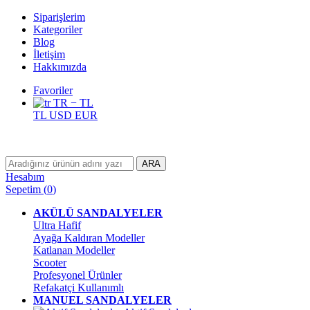
Siparişlerim
Kategoriler
Blog
İletişim
Hakkımızda
Favoriler
TR − TL
TL
USD
EUR
ARA
Hesabım
Sepetim
(
0
)
AKÜLÜ SANDALYELER
Ultra Hafif
Ayağa Kaldıran Modeller
Katlanan Modeller
Scooter
Profesyonel Ürünler
Refakatçi Kullanımlı
MANUEL SANDALYELER