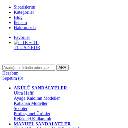
Siparişlerim
Kategoriler
Blog
İletişim
Hakkımızda
Favoriler
TR − TL
TL
USD
EUR
ARA
Hesabım
Sepetim
(
0
)
AKÜLÜ SANDALYELER
Ultra Hafif
Ayağa Kaldıran Modeller
Katlanan Modeller
Scooter
Profesyonel Ürünler
Refakatçi Kullanımlı
MANUEL SANDALYELER