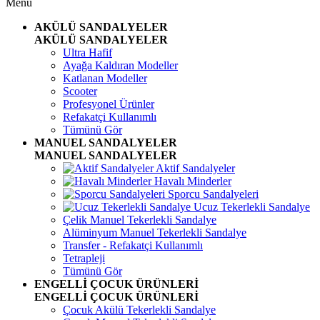
Menü
AKÜLÜ SANDALYELER
AKÜLÜ SANDALYELER
Ultra Hafif
Ayağa Kaldıran Modeller
Katlanan Modeller
Scooter
Profesyonel Ürünler
Refakatçi Kullanımlı
Tümünü Gör
MANUEL SANDALYELER
MANUEL SANDALYELER
Aktif Sandalyeler
Havalı Minderler
Sporcu Sandalyeleri
Ucuz Tekerlekli Sandalye
Çelik Manuel Tekerlekli Sandalye
Alüminyum Manuel Tekerlekli Sandalye
Transfer - Refakatçi Kullanımlı
Tetrapleji
Tümünü Gör
ENGELLİ ÇOCUK ÜRÜNLERİ
ENGELLİ ÇOCUK ÜRÜNLERİ
Çocuk Akülü Tekerlekli Sandalye