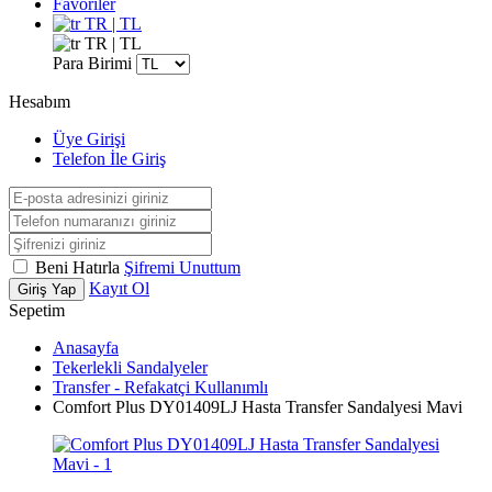
Favoriler
TR | TL
TR | TL
Para Birimi
Hesabım
Üye Girişi
Telefon İle Giriş
Beni Hatırla
Şifremi Unuttum
Kayıt Ol
Giriş Yap
Sepetim
Anasayfa
Tekerlekli Sandalyeler
Transfer - Refakatçi Kullanımlı
Comfort Plus DY01409LJ Hasta Transfer Sandalyesi Mavi