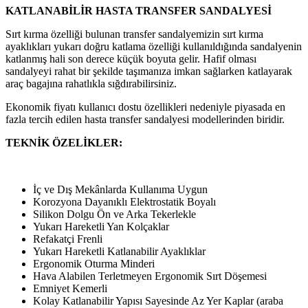
KATLANABİLİR HASTA TRANSFER SANDALYESİ
Sırt kırma özelliği bulunan transfer sandalyemizin sırt kırma
ayaklıkları yukarı doğru katlama özelliği kullanıldığında sandalyenin
katlanmış hali son derece küçük boyuta gelir. Hafif olması
sandalyeyi rahat bir şekilde taşımanıza imkan sağlarken katlayarak
araç bagajına rahatlıkla sığdırabilirsiniz.
Ekonomik fiyatı kullanıcı dostu özellikleri nedeniyle piyasada en
fazla tercih edilen hasta transfer sandalyesi modellerinden biridir.
TEKNİK ÖZELİKLER:
İç ve Dış Mekânlarda Kullanıma Uygun
Korozyona Dayanıklı Elektrostatik Boyalı
Silikon Dolgu Ön ve Arka Tekerlekle
Yukarı Hareketli Yan Kolçaklar
Refakatçi Frenli
Yukarı Hareketli Katlanabilir Ayaklıklar
Ergonomik Oturma Minderi
Hava Alabilen Terletmeyen Ergonomik Sırt Döşemesi
Emniyet Kemerli
Kolay Katlanabilir Yapısı Sayesinde Az Yer Kaplar (araba