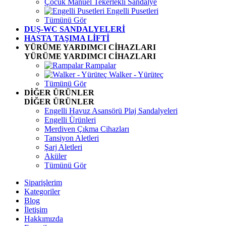
Çocuk Manuel Tekerlekli Sandalye
Engelli Pusetleri
Tümünü Gör
DUŞ-WC SANDALYELERİ
HASTA TAŞIMA LİFTİ
YÜRÜME YARDIMCI CİHAZLARI
YÜRÜME YARDIMCI CİHAZLARI
Rampalar
Walker - Yürüteç
Tümünü Gör
DİĞER ÜRÜNLER
DİĞER ÜRÜNLER
Engelli Havuz Asansörü Plaj Sandalyeleri
Engelli Ürünleri
Merdiven Çıkma Cihazları
Tansiyon Aletleri
Şarj Aletleri
Aküler
Tümünü Gör
Siparişlerim
Kategoriler
Blog
İletişim
Hakkımızda