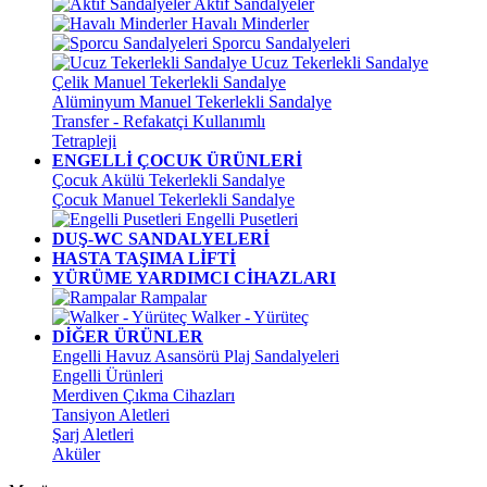
Aktif Sandalyeler
Havalı Minderler
Sporcu Sandalyeleri
Ucuz Tekerlekli Sandalye
Çelik Manuel Tekerlekli Sandalye
Alüminyum Manuel Tekerlekli Sandalye
Transfer - Refakatçi Kullanımlı
Tetrapleji
ENGELLİ ÇOCUK ÜRÜNLERİ
Çocuk Akülü Tekerlekli Sandalye
Çocuk Manuel Tekerlekli Sandalye
Engelli Pusetleri
DUŞ-WC SANDALYELERİ
HASTA TAŞIMA LİFTİ
YÜRÜME YARDIMCI CİHAZLARI
Rampalar
Walker - Yürüteç
DİĞER ÜRÜNLER
Engelli Havuz Asansörü Plaj Sandalyeleri
Engelli Ürünleri
Merdiven Çıkma Cihazları
Tansiyon Aletleri
Şarj Aletleri
Aküler