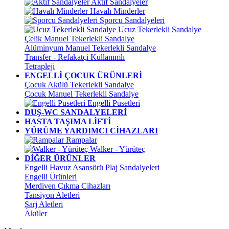
Aktif Sandalyeler
Havalı Minderler
Sporcu Sandalyeleri
Ucuz Tekerlekli Sandalye
Çelik Manuel Tekerlekli Sandalye
Alüminyum Manuel Tekerlekli Sandalye
Transfer - Refakatçi Kullanımlı
Tetrapleji
ENGELLİ ÇOCUK ÜRÜNLERİ
Çocuk Akülü Tekerlekli Sandalye
Çocuk Manuel Tekerlekli Sandalye
Engelli Pusetleri
DUŞ-WC SANDALYELERİ
HASTA TAŞIMA LİFTİ
YÜRÜME YARDIMCI CİHAZLARI
Rampalar
Walker - Yürüteç
DİĞER ÜRÜNLER
Engelli Havuz Asansörü Plaj Sandalyeleri
Engelli Ürünleri
Merdiven Çıkma Cihazları
Tansiyon Aletleri
Şarj Aletleri
Aküler