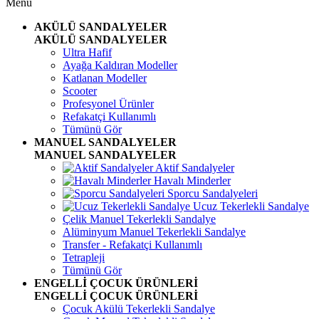
Menü
AKÜLÜ SANDALYELER
AKÜLÜ SANDALYELER
Ultra Hafif
Ayağa Kaldıran Modeller
Katlanan Modeller
Scooter
Profesyonel Ürünler
Refakatçi Kullanımlı
Tümünü Gör
MANUEL SANDALYELER
MANUEL SANDALYELER
Aktif Sandalyeler
Havalı Minderler
Sporcu Sandalyeleri
Ucuz Tekerlekli Sandalye
Çelik Manuel Tekerlekli Sandalye
Alüminyum Manuel Tekerlekli Sandalye
Transfer - Refakatçi Kullanımlı
Tetrapleji
Tümünü Gör
ENGELLİ ÇOCUK ÜRÜNLERİ
ENGELLİ ÇOCUK ÜRÜNLERİ
Çocuk Akülü Tekerlekli Sandalye