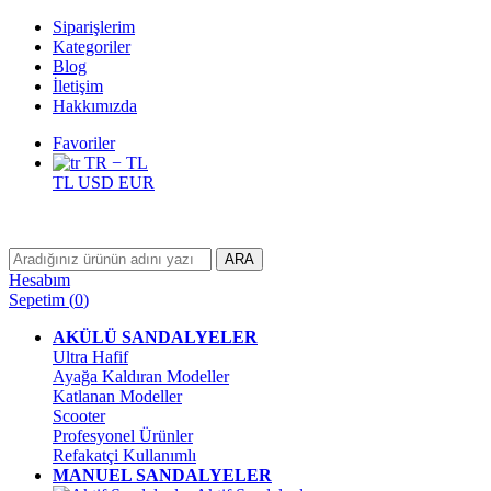
Siparişlerim
Kategoriler
Blog
İletişim
Hakkımızda
Favoriler
TR − TL
TL
USD
EUR
ARA
Hesabım
Sepetim
(
0
)
AKÜLÜ SANDALYELER
Ultra Hafif
Ayağa Kaldıran Modeller
Katlanan Modeller
Scooter
Profesyonel Ürünler
Refakatçi Kullanımlı
MANUEL SANDALYELER