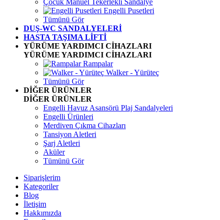
Çocuk Manuel Tekerlekli Sandalye
Engelli Pusetleri
Tümünü Gör
DUŞ-WC SANDALYELERİ
HASTA TAŞIMA LİFTİ
YÜRÜME YARDIMCI CİHAZLARI
YÜRÜME YARDIMCI CİHAZLARI
Rampalar
Walker - Yürüteç
Tümünü Gör
DİĞER ÜRÜNLER
DİĞER ÜRÜNLER
Engelli Havuz Asansörü Plaj Sandalyeleri
Engelli Ürünleri
Merdiven Çıkma Cihazları
Tansiyon Aletleri
Şarj Aletleri
Aküler
Tümünü Gör
Siparişlerim
Kategoriler
Blog
İletişim
Hakkımızda