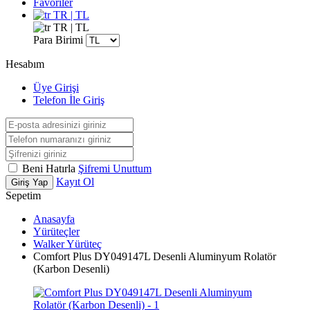
Favoriler
TR | TL
TR | TL
Para Birimi
Hesabım
Üye Girişi
Telefon İle Giriş
Beni Hatırla
Şifremi Unuttum
Kayıt Ol
Giriş Yap
Sepetim
Anasayfa
Yürüteçler
Walker Yürüteç
Comfort Plus DY049147L Desenli Aluminyum Rolatör
(Karbon Desenli)