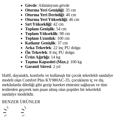
Gövde
: Alüminyum gövde
Oturma Yeri Genişliği
: 35 cm
Oturma Yeri Derinliği
: 40 cm
Oturma Yeri Yüksekliği
: 46 cm
Sırt Yüksekliği
: 42 cm
Toplam Genişlik
: 54 cm
Toplam Yükseklik
: 98 cm
Toplam Uzunluk
: 100 cm
Katlanır Genişlik
: 37 cm
Arka Tekerlek
: 22 inç PU dolgu
Ön Tekerlek
: 8 inç PU dolgu
Ürün Ağırlığı
: 14 kg
Taşıma Kapasitei (Max.)
: 100 kg
Garanti Süresi
: 2 yıl
Hafif, dayanıklı, konforlu ve kullanışlı bir çocuk tekerlekli sandalye
modeli olan Comfort Plus KY980AC-35, çocukların iç ve dış
mekânlarda dilediği gibi gezip hareket etmesini sağlayan ve tüm
testlerden geçerek tam puan almış olan popüler bir tekerlekli
sandalye modelidir.
BENZER ÜRÜNLER