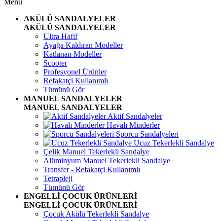
Menü
AKÜLÜ SANDALYELER
AKÜLÜ SANDALYELER
Ultra Hafif
Ayağa Kaldıran Modeller
Katlanan Modeller
Scooter
Profesyonel Ürünler
Refakatçi Kullanımlı
Tümünü Gör
MANUEL SANDALYELER
MANUEL SANDALYELER
Aktif Sandalyeler
Havalı Minderler
Sporcu Sandalyeleri
Ucuz Tekerlekli Sandalye
Çelik Manuel Tekerlekli Sandalye
Alüminyum Manuel Tekerlekli Sandalye
Transfer - Refakatçi Kullanımlı
Tetrapleji
Tümünü Gör
ENGELLİ ÇOCUK ÜRÜNLERİ
ENGELLİ ÇOCUK ÜRÜNLERİ
Çocuk Akülü Tekerlekli Sandalye