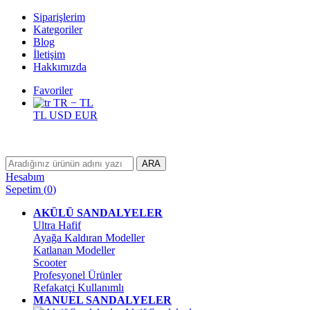
Siparişlerim
Kategoriler
Blog
İletişim
Hakkımızda
Favoriler
TR − TL
TL
USD
EUR
ARA
Hesabım
Sepetim
(
0
)
AKÜLÜ SANDALYELER
Ultra Hafif
Ayağa Kaldıran Modeller
Katlanan Modeller
Scooter
Profesyonel Ürünler
Refakatçi Kullanımlı
MANUEL SANDALYELER