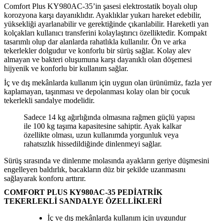
Comfort Plus KY980AC-35’in şasesi elektrostatik boyalı olup
korozyona karşı dayanıklıdır. Ayaklıklar yukarı hareket edebilir,
yüksekliği ayarlanabilir ve gerektiğinde çıkarılabilir. Hareketli yan
kolçakları kullanıcı transferini kolaylaştırıcı özelliktedir. Kompakt
tasarımlı olup dar alanlarda rahatlıkla kullanılır. Ön ve arka
tekerlekler dolgudur ve konforlu bir sürüş sağlar. Kolay alev
almayan ve bakteri oluşumuna karşı dayanıklı olan döşemesi
hijyenik ve konforlu bir kullanım sağlar.
İç ve dış mekânlarda kullanım için uygun olan ürünümüz, fazla yer
kaplamayan, taşınması ve depolanması kolay olan bir çocuk
tekerlekli sandalye modelidir.
Sadece 14 kg ağırlığında olmasına rağmen güçlü yapısı
ile 100 kg taşıma kapasitesine sahiptir. Ayak kalkar
özellikte olması, uzun kullanımda yorgunluk veya
rahatsızlık hissedildiğinde dinlenmeyi sağlar.
Sürüş sırasında ve dinlenme molasında ayakların geriye düşmesini
engelleyen baldırlık, bacakların düz bir şekilde uzanmasını
sağlayarak konforu arttırır.
COMFORT PLUS KY980AC-35 PEDİATRİK
TEKERLEKLİ SANDALYE ÖZELLİKLERİ
İç ve dış mekânlarda kullanım için uygundur