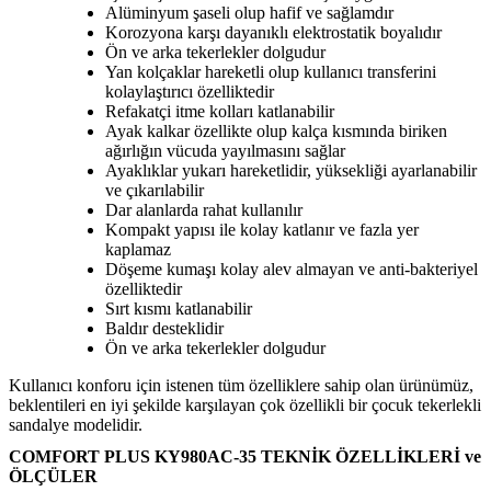
Alüminyum şaseli olup hafif ve sağlamdır
Korozyona karşı dayanıklı elektrostatik boyalıdır
Ön ve arka tekerlekler dolgudur
Yan kolçaklar hareketli olup kullanıcı transferini
kolaylaştırıcı özelliktedir
Refakatçi itme kolları katlanabilir
Ayak kalkar özellikte olup kalça kısmında biriken
ağırlığın vücuda yayılmasını sağlar
Ayaklıklar yukarı hareketlidir, yüksekliği ayarlanabilir
ve çıkarılabilir
Dar alanlarda rahat kullanılır
Kompakt yapısı ile kolay katlanır ve fazla yer
kaplamaz
Döşeme kumaşı kolay alev almayan ve anti-bakteriyel
özelliktedir
Sırt kısmı katlanabilir
Baldır desteklidir
Ön ve arka tekerlekler dolgudur
Kullanıcı konforu için istenen tüm özelliklere sahip olan ürünümüz,
beklentileri en iyi şekilde karşılayan çok özellikli bir çocuk tekerlekli
sandalye modelidir.
COMFORT PLUS KY980AC-35 TEKNİK ÖZELLİKLERİ ve
ÖLÇÜLER