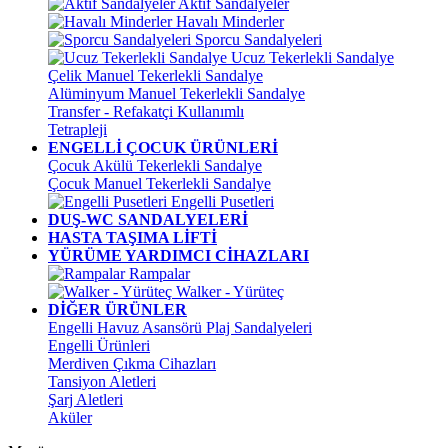
Aktif Sandalyeler
Havalı Minderler
Sporcu Sandalyeleri
Ucuz Tekerlekli Sandalye
Çelik Manuel Tekerlekli Sandalye
Alüminyum Manuel Tekerlekli Sandalye
Transfer - Refakatçi Kullanımlı
Tetrapleji
ENGELLİ ÇOCUK ÜRÜNLERİ
Çocuk Akülü Tekerlekli Sandalye
Çocuk Manuel Tekerlekli Sandalye
Engelli Pusetleri
DUŞ-WC SANDALYELERİ
HASTA TAŞIMA LİFTİ
YÜRÜME YARDIMCI CİHAZLARI
Rampalar
Walker - Yürüteç
DİĞER ÜRÜNLER
Engelli Havuz Asansörü Plaj Sandalyeleri
Engelli Ürünleri
Merdiven Çıkma Cihazları
Tansiyon Aletleri
Şarj Aletleri
Aküler