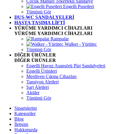
Çocuk Manuel Tekerlekli Sandalye
Engelli Pusetleri
Tümünü Gör
DUŞ-WC SANDALYELERİ
HASTA TAŞIMA LİFTİ
YÜRÜME YARDIMCI CİHAZLARI
YÜRÜME YARDIMCI CİHAZLARI
Rampalar
Walker - Yürüteç
Tümünü Gör
DİĞER ÜRÜNLER
DİĞER ÜRÜNLER
Engelli Havuz Asansörü Plaj Sandalyeleri
Engelli Ürünleri
Merdiven Çıkma Cihazları
Tansiyon Aletleri
Şarj Aletleri
Aküler
Tümünü Gör
Siparişlerim
Kategoriler
Blog
İletişim
Hakkımızda