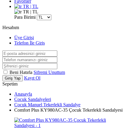
Favoriler
TR | TL
TR | TL
Para Birimi
Hesabım
Üye Girişi
Telefon İle Giriş
Beni Hatırla
Şifremi Unuttum
Kayıt Ol
Giriş Yap
Sepetim
Anasayfa
Çocuk Sandalyeleri
Çocuk Manuel Tekerlekli Sandalye
Comfort Plus KY980AC-35 Çocuk Tekerlekli Sandalyesi