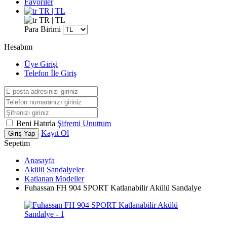
Favoriler
TR | TL
TR | TL
Para Birimi
Hesabım
Üye Girişi
Telefon İle Giriş
Beni Hatırla
Şifremi Unuttum
Kayıt Ol
Giriş Yap
Sepetim
Anasayfa
Akülü Sandalyeler
Katlanan Modeller
Fuhassan FH 904 SPORT Katlanabilir Akülü Sandalye