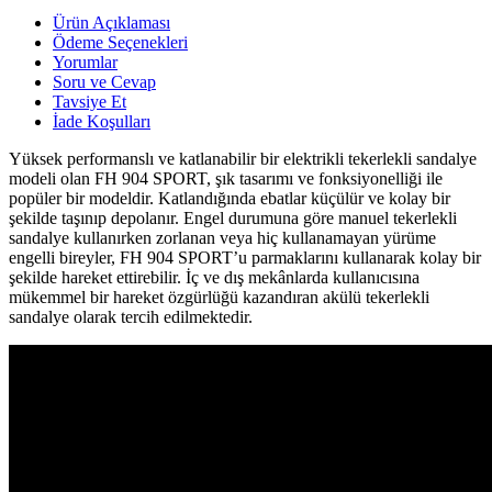
Ürün Açıklaması
Ödeme Seçenekleri
Yorumlar
Soru ve Cevap
Tavsiye Et
İade Koşulları
Yüksek performanslı ve katlanabilir bir elektrikli tekerlekli sandalye
modeli olan FH 904 SPORT, şık tasarımı ve fonksiyonelliği ile
popüler bir modeldir. Katlandığında ebatlar küçülür ve kolay bir
şekilde taşınıp depolanır. Engel durumuna göre manuel tekerlekli
sandalye kullanırken zorlanan veya hiç kullanamayan yürüme
engelli bireyler, FH 904 SPORT’u parmaklarını kullanarak kolay bir
şekilde hareket ettirebilir. İç ve dış mekânlarda kullanıcısına
mükemmel bir hareket özgürlüğü kazandıran akülü tekerlekli
sandalye olarak tercih edilmektedir.