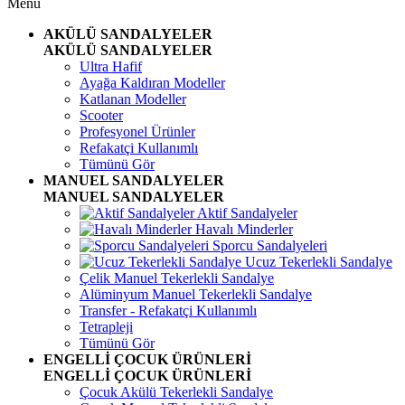
Menü
AKÜLÜ SANDALYELER
AKÜLÜ SANDALYELER
Ultra Hafif
Ayağa Kaldıran Modeller
Katlanan Modeller
Scooter
Profesyonel Ürünler
Refakatçi Kullanımlı
Tümünü Gör
MANUEL SANDALYELER
MANUEL SANDALYELER
Aktif Sandalyeler
Havalı Minderler
Sporcu Sandalyeleri
Ucuz Tekerlekli Sandalye
Çelik Manuel Tekerlekli Sandalye
Alüminyum Manuel Tekerlekli Sandalye
Transfer - Refakatçi Kullanımlı
Tetrapleji
Tümünü Gör
ENGELLİ ÇOCUK ÜRÜNLERİ
ENGELLİ ÇOCUK ÜRÜNLERİ
Çocuk Akülü Tekerlekli Sandalye