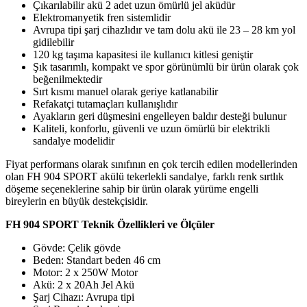
Çıkarılabilir akü 2 adet uzun ömürlü jel aküdür
Elektromanyetik fren sistemlidir
Avrupa tipi şarj cihazlıdır ve tam dolu akü ile 23 – 28 km yol
gidilebilir
120 kg taşıma kapasitesi ile kullanıcı kitlesi geniştir
Şık tasarımlı, kompakt ve spor görünümlü bir ürün olarak çok
beğenilmektedir
Sırt kısmı manuel olarak geriye katlanabilir
Refakatçi tutamaçları kullanışlıdır
Ayakların geri düşmesini engelleyen baldır desteği bulunur
Kaliteli, konforlu, güvenli ve uzun ömürlü bir elektrikli
sandalye modelidir
Fiyat performans olarak sınıfının en çok tercih edilen modellerinden
olan FH 904 SPORT akülü tekerlekli sandalye, farklı renk sırtlık
döşeme seçeneklerine sahip bir ürün olarak yürüme engelli
bireylerin en büyük destekçisidir.
FH 904 SPORT Teknik Özellikleri ve Ölçüler
Gövde: Çelik gövde
Beden: Standart beden 46 cm
Motor: 2 x 250W Motor
Akü: 2 x 20Ah Jel Akü
Şarj Cihazı: Avrupa tipi