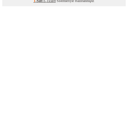
T
-Soft
E-Ticaret
Sistemleriyle Hazırlanmıştır.