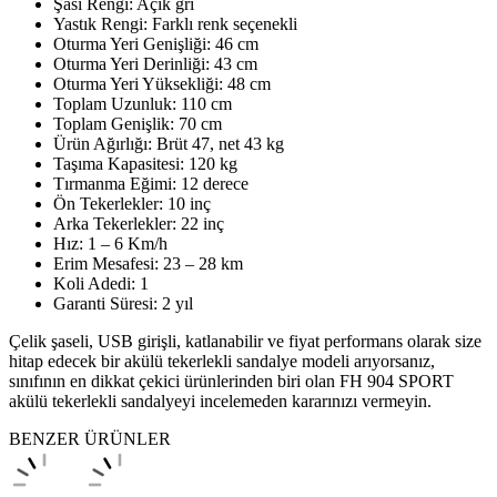
Şasi Rengi: Açık gri
Yastık Rengi: Farklı renk seçenekli
Oturma Yeri Genişliği: 46 cm
Oturma Yeri Derinliği: 43 cm
Oturma Yeri Yüksekliği: 48 cm
Toplam Uzunluk: 110 cm
Toplam Genişlik: 70 cm
Ürün Ağırlığı: Brüt 47, net 43 kg
Taşıma Kapasitesi: 120 kg
Tırmanma Eğimi: 12 derece
Ön Tekerlekler: 10 inç
Arka Tekerlekler: 22 inç
Hız: 1 – 6 Km/h
Erim Mesafesi: 23 – 28 km
Koli Adedi: 1
Garanti Süresi: 2 yıl
Çelik şaseli, USB girişli, katlanabilir ve fiyat performans olarak size
hitap edecek bir akülü tekerlekli sandalye modeli arıyorsanız,
sınıfının en dikkat çekici ürünlerinden biri olan FH 904 SPORT
akülü tekerlekli sandalyeyi incelemeden kararınızı vermeyin.
BENZER ÜRÜNLER