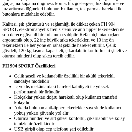
güç açma-kapama düğmesi, korna, hız göstergesi, hız düşürme ve
hız arttırma düğmeleri bulunur. Kullanıcı, tek parmak hareketi ile
butonlara müdahale edebilir.
Kalitesi, şık görüntüsü ve sağlamlığı ile dikkat çeken FH 904
SPORT, elektromanyetik fren sistemi ve anti-tipper tekerlekleri ile
son derece güvenli bir kullanıma sahiptir. Refakatçi tutamaçları
ergonomik olup, 22 inç büyük arka tekerlekleri ve 10 inç ön
tekerlekleri ile her yöne en rahat şekilde hareket ettirilir. Çelik
gövdeli, 120 kg taşıma kapasiteli, çıkarılabilir konforlu sırt şilteli ve
oturma minderli olup sıkça tercih edilir.
FH 904 SPORT Özellikleri
Çelik şaseli ve katlanabilir özellikli bir akülü tekerlekli
sandalye modelidir
İç ve dış mekânlardaki hareket kabiliyeti ile yüksek
performanslı bir üründür
Kolçaklar yukarı doğru hareketli olup kullanıcı transferi
kolaydır
Arkada bulunan anti-tipper tekerlekler sayesinde kullanıcı
yokuş yukarı güvenle yol alır
Oturma minderi ve sırt şiltesi konforlu, çıkarılabilir ve kolay
temizlenir özelliktedir
USB girişli olup cep telefonu şarj edilebilir