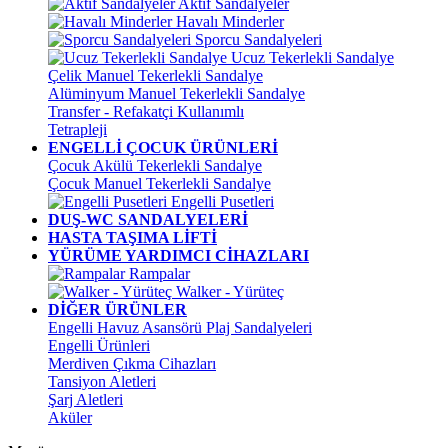
Aktif Sandalyeler
Havalı Minderler
Sporcu Sandalyeleri
Ucuz Tekerlekli Sandalye
Çelik Manuel Tekerlekli Sandalye
Alüminyum Manuel Tekerlekli Sandalye
Transfer - Refakatçi Kullanımlı
Tetrapleji
ENGELLİ ÇOCUK ÜRÜNLERİ
Çocuk Akülü Tekerlekli Sandalye
Çocuk Manuel Tekerlekli Sandalye
Engelli Pusetleri
DUŞ-WC SANDALYELERİ
HASTA TAŞIMA LİFTİ
YÜRÜME YARDIMCI CİHAZLARI
Rampalar
Walker - Yürüteç
DİĞER ÜRÜNLER
Engelli Havuz Asansörü Plaj Sandalyeleri
Engelli Ürünleri
Merdiven Çıkma Cihazları
Tansiyon Aletleri
Şarj Aletleri
Aküler