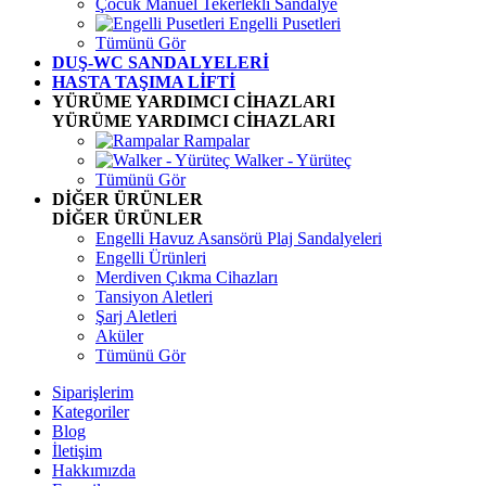
Çocuk Manuel Tekerlekli Sandalye
Engelli Pusetleri
Tümünü Gör
DUŞ-WC SANDALYELERİ
HASTA TAŞIMA LİFTİ
YÜRÜME YARDIMCI CİHAZLARI
YÜRÜME YARDIMCI CİHAZLARI
Rampalar
Walker - Yürüteç
Tümünü Gör
DİĞER ÜRÜNLER
DİĞER ÜRÜNLER
Engelli Havuz Asansörü Plaj Sandalyeleri
Engelli Ürünleri
Merdiven Çıkma Cihazları
Tansiyon Aletleri
Şarj Aletleri
Aküler
Tümünü Gör
Siparişlerim
Kategoriler
Blog
İletişim
Hakkımızda