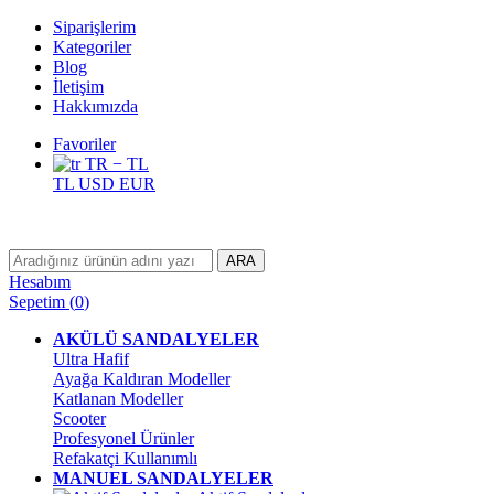
Siparişlerim
Kategoriler
Blog
İletişim
Hakkımızda
Favoriler
TR − TL
TL
USD
EUR
ARA
Hesabım
Sepetim
(
0
)
AKÜLÜ SANDALYELER
Ultra Hafif
Ayağa Kaldıran Modeller
Katlanan Modeller
Scooter
Profesyonel Ürünler
Refakatçi Kullanımlı
MANUEL SANDALYELER