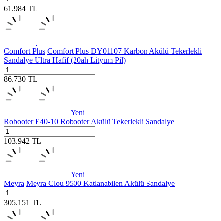
61.984
TL
Comfort Plus
Comfort Plus DY01107 Karbon Akülü Tekerlekli
Sandalye Ultra Hafif (20ah Lityum Pil)
86.730
TL
Yeni
Robooter
E40-10 Robooter Akülü Tekerlekli Sandalye
103.942
TL
Yeni
Meyra
Meyra Clou 9500 Katlanabilen Akülü Sandalye
305.151
TL