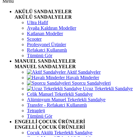
Menü
AKÜLÜ SANDALYELER
AKÜLÜ SANDALYELER
Ultra Hafif
Ayağa Kaldıran Modeller
Katlanan Modeller
Scooter
Profesyonel Ürünler
Refakatçi Kullanımlı
Tümünü Gör
MANUEL SANDALYELER
MANUEL SANDALYELER
Aktif Sandalyeler
Havalı Minderler
Sporcu Sandalyeleri
Ucuz Tekerlekli Sandalye
Çelik Manuel Tekerlekli Sandalye
Alüminyum Manuel Tekerlekli Sandalye
Transfer - Refakatçi Kullanımlı
Tetrapleji
Tümünü Gör
ENGELLİ ÇOCUK ÜRÜNLERİ
ENGELLİ ÇOCUK ÜRÜNLERİ
Çocuk Akülü Tekerlekli Sandalye