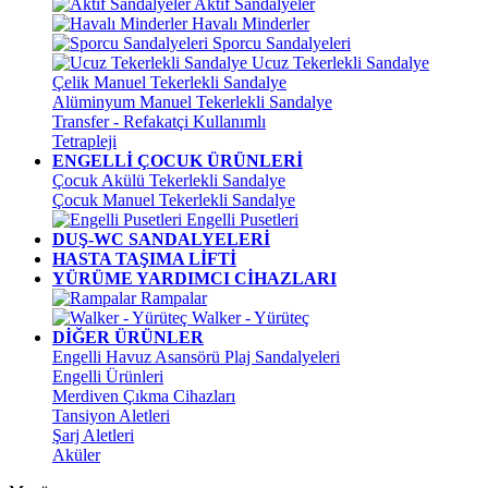
Aktif Sandalyeler
Havalı Minderler
Sporcu Sandalyeleri
Ucuz Tekerlekli Sandalye
Çelik Manuel Tekerlekli Sandalye
Alüminyum Manuel Tekerlekli Sandalye
Transfer - Refakatçi Kullanımlı
Tetrapleji
ENGELLİ ÇOCUK ÜRÜNLERİ
Çocuk Akülü Tekerlekli Sandalye
Çocuk Manuel Tekerlekli Sandalye
Engelli Pusetleri
DUŞ-WC SANDALYELERİ
HASTA TAŞIMA LİFTİ
YÜRÜME YARDIMCI CİHAZLARI
Rampalar
Walker - Yürüteç
DİĞER ÜRÜNLER
Engelli Havuz Asansörü Plaj Sandalyeleri
Engelli Ürünleri
Merdiven Çıkma Cihazları
Tansiyon Aletleri
Şarj Aletleri
Aküler