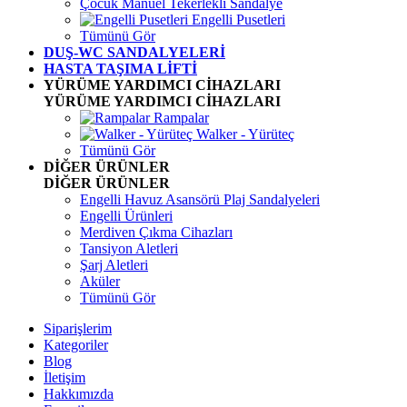
Çocuk Manuel Tekerlekli Sandalye
Engelli Pusetleri
Tümünü Gör
DUŞ-WC SANDALYELERİ
HASTA TAŞIMA LİFTİ
YÜRÜME YARDIMCI CİHAZLARI
YÜRÜME YARDIMCI CİHAZLARI
Rampalar
Walker - Yürüteç
Tümünü Gör
DİĞER ÜRÜNLER
DİĞER ÜRÜNLER
Engelli Havuz Asansörü Plaj Sandalyeleri
Engelli Ürünleri
Merdiven Çıkma Cihazları
Tansiyon Aletleri
Şarj Aletleri
Aküler
Tümünü Gör
Siparişlerim
Kategoriler
Blog
İletişim
Hakkımızda