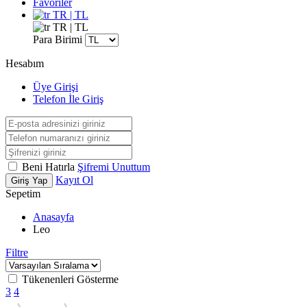
Favoriler
TR | TL
TR | TL
Para Birimi
Hesabım
Üye Girişi
Telefon İle Giriş
Beni Hatırla
Şifremi Unuttum
Kayıt Ol
Giriş Yap
Sepetim
Anasayfa
Leo
Filtre
Tükenenleri Gösterme
3
4