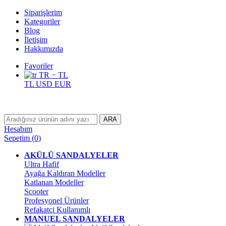
Siparişlerim
Kategoriler
Blog
İletişim
Hakkımızda
Favoriler
TR − TL
TL
USD
EUR
ARA
Hesabım
Sepetim
(
0
)
AKÜLÜ SANDALYELER
Ultra Hafif
Ayağa Kaldıran Modeller
Katlanan Modeller
Scooter
Profesyonel Ürünler
Refakatçi Kullanımlı
MANUEL SANDALYELER