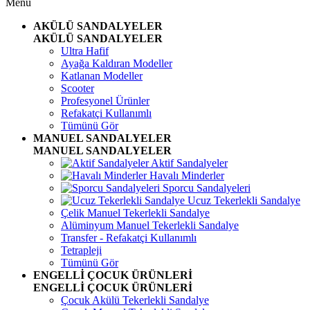
Menü
AKÜLÜ SANDALYELER
AKÜLÜ SANDALYELER
Ultra Hafif
Ayağa Kaldıran Modeller
Katlanan Modeller
Scooter
Profesyonel Ürünler
Refakatçi Kullanımlı
Tümünü Gör
MANUEL SANDALYELER
MANUEL SANDALYELER
Aktif Sandalyeler
Havalı Minderler
Sporcu Sandalyeleri
Ucuz Tekerlekli Sandalye
Çelik Manuel Tekerlekli Sandalye
Alüminyum Manuel Tekerlekli Sandalye
Transfer - Refakatçi Kullanımlı
Tetrapleji
Tümünü Gör
ENGELLİ ÇOCUK ÜRÜNLERİ
ENGELLİ ÇOCUK ÜRÜNLERİ
Çocuk Akülü Tekerlekli Sandalye