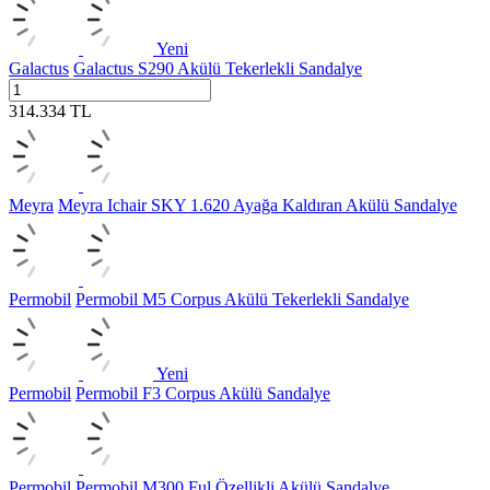
Yeni
Galactus
Galactus S290 Akülü Tekerlekli Sandalye
314.334
TL
Meyra
Meyra Ichair SKY 1.620 Ayağa Kaldıran Akülü Sandalye
Permobil
Permobil M5 Corpus Akülü Tekerlekli Sandalye
Yeni
Permobil
Permobil F3 Corpus Akülü Sandalye
Permobil
Permobil M300 Ful Özellikli Akülü Sandalye