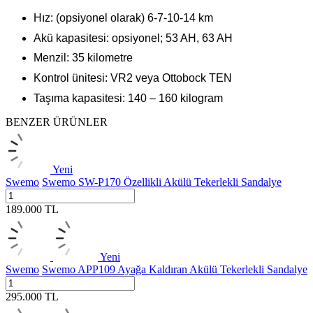
Hız: (opsiyonel olarak) 6-7-10-14 km
Akü kapasitesi: opsiyonel; 53 AH, 63 AH
Menzil: 35 kilometre
Kontrol ünitesi: VR2 veya Ottobock TEN
Taşıma kapasitesi: 140 – 160 kilogram
BENZER ÜRÜNLER
Yeni
Swemo
Swemo SW-P170 Özellikli Akülü Tekerlekli Sandalye
189.000
TL
Yeni
Swemo
Swemo APP109 Ayağa Kaldıran Akülü Tekerlekli Sandalye
295.000
TL