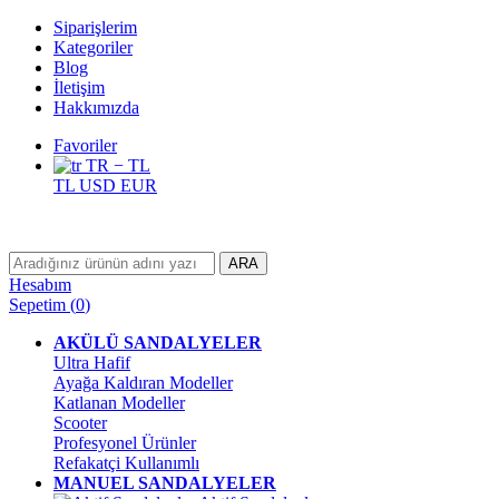
Siparişlerim
Kategoriler
Blog
İletişim
Hakkımızda
Favoriler
TR − TL
TL
USD
EUR
ARA
Hesabım
Sepetim
(
0
)
AKÜLÜ SANDALYELER
Ultra Hafif
Ayağa Kaldıran Modeller
Katlanan Modeller
Scooter
Profesyonel Ürünler
Refakatçi Kullanımlı
MANUEL SANDALYELER