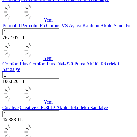
Yeni
Permobil
Permobil F5 Corpus VS Ayağa Kaldıran Akülü Sandalye
767.505
TL
Yeni
Comfort Plus
Comfort Plus DM-320 Puma Akülü Tekerlekli
Sandalye
106.826
TL
Yeni
Creative
Creative CR-8012 Akülü Tekerlekli Sandalye
45.388
TL