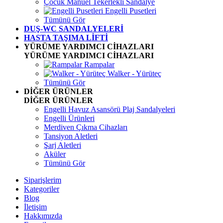
Çocuk Manuel Tekerlekli Sandalye
Engelli Pusetleri
Tümünü Gör
DUŞ-WC SANDALYELERİ
HASTA TAŞIMA LİFTİ
YÜRÜME YARDIMCI CİHAZLARI
YÜRÜME YARDIMCI CİHAZLARI
Rampalar
Walker - Yürüteç
Tümünü Gör
DİĞER ÜRÜNLER
DİĞER ÜRÜNLER
Engelli Havuz Asansörü Plaj Sandalyeleri
Engelli Ürünleri
Merdiven Çıkma Cihazları
Tansiyon Aletleri
Şarj Aletleri
Aküler
Tümünü Gör
Siparişlerim
Kategoriler
Blog
İletişim
Hakkımızda