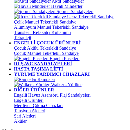
Aktif Sandalyeler
Havalı Minderler
Sporcu Sandalyeleri
Ucuz Tekerlekli Sandalye
Çelik Manuel Tekerlekli Sandalye
Alüminyum Manuel Tekerlekli Sandalye
Transfer - Refakatçi Kullanımlı
Tetrapleji
ENGELLİ ÇOCUK ÜRÜNLERİ
Çocuk Akülü Tekerlekli Sandalye
Çocuk Manuel Tekerlekli Sandalye
Engelli Pusetleri
DUŞ-WC SANDALYELERİ
HASTA TAŞIMA LİFTİ
YÜRÜME YARDIMCI CİHAZLARI
Rampalar
Walker - Yürüteç
DİĞER ÜRÜNLER
Engelli Havuz Asansörü Plaj Sandalyeleri
Engelli Ürünleri
Merdiven Çıkma Cihazları
Tansiyon Aletleri
Şarj Aletleri
Aküler