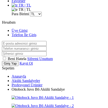
Favoriler
TR | TL
TR | TL
Para Birimi
Hesabım
Üye Girişi
Telefon İle Giriş
Beni Hatırla
Şifremi Unuttum
Kayıt Ol
Giriş Yap
Sepetim
Anasayfa
Akülü Sandalyeler
Profesyonel Ürünler
Ottobock Juvo B6 Akülü Sandalye