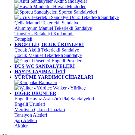
Aktif Sandalyeler
Havalı Minderler
Sporcu Sandalyeleri
Ucuz Tekerlekli Sandalye
Çelik Manuel Tekerlekli Sandalye
Alüminyum Manuel Tekerlekli Sandalye
Transfer - Refakatçi Kullanımlı
Tetrapleji
ENGELLİ ÇOCUK ÜRÜNLERİ
Çocuk Akülü Tekerlekli Sandalye
Çocuk Manuel Tekerlekli Sandalye
Engelli Pusetleri
DUŞ-WC SANDALYELERİ
HASTA TAŞIMA LİFTİ
YÜRÜME YARDIMCI CİHAZLARI
Rampalar
Walker - Yürüteç
DİĞER ÜRÜNLER
Engelli Havuz Asansörü Plaj Sandalyeleri
Engelli Ürünleri
Merdiven Çıkma Cihazları
Tansiyon Aletleri
Şarj Aletleri
Aküler