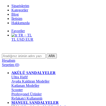
Siparişlerim
Kategoriler
Blog
İletişim
Hakkımızda
Favoriler
TR − TL
TL
USD
EUR
ARA
Hesabım
Sepetim
(
0
)
AKÜLÜ SANDALYELER
Ultra Hafif
Ayağa Kaldıran Modeller
Katlanan Modeller
Scooter
Profesyonel Ürünler
Refakatçi Kullanımlı
MANUEL SANDALYELER