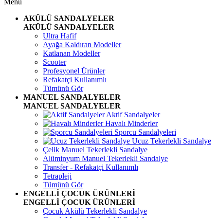
Menü
AKÜLÜ SANDALYELER
AKÜLÜ SANDALYELER
Ultra Hafif
Ayağa Kaldıran Modeller
Katlanan Modeller
Scooter
Profesyonel Ürünler
Refakatçi Kullanımlı
Tümünü Gör
MANUEL SANDALYELER
MANUEL SANDALYELER
Aktif Sandalyeler
Havalı Minderler
Sporcu Sandalyeleri
Ucuz Tekerlekli Sandalye
Çelik Manuel Tekerlekli Sandalye
Alüminyum Manuel Tekerlekli Sandalye
Transfer - Refakatçi Kullanımlı
Tetrapleji
Tümünü Gör
ENGELLİ ÇOCUK ÜRÜNLERİ
ENGELLİ ÇOCUK ÜRÜNLERİ
Çocuk Akülü Tekerlekli Sandalye