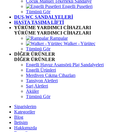
Çocuk Manuel Tekerlekli Sandalye
Engelli Pusetleri
Tümünü Gör
DUŞ-WC SANDALYELERİ
HASTA TAŞIMA LİFTİ
YÜRÜME YARDIMCI CİHAZLARI
YÜRÜME YARDIMCI CİHAZLARI
Rampalar
Walker - Yürüteç
Tümünü Gör
DİĞER ÜRÜNLER
DİĞER ÜRÜNLER
Engelli Havuz Asansörü Plaj Sandalyeleri
Engelli Ürünleri
Merdiven Çıkma Cihazları
Tansiyon Aletleri
Şarj Aletleri
Aküler
Tümünü Gör
Siparişlerim
Kategoriler
Blog
İletişim
Hakkımızda