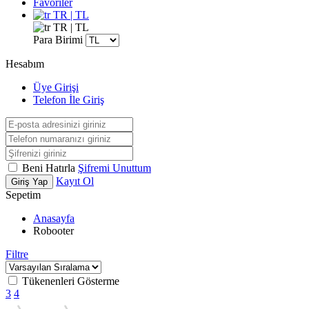
Favoriler
TR | TL
TR | TL
Para Birimi
Hesabım
Üye Girişi
Telefon İle Giriş
Beni Hatırla
Şifremi Unuttum
Kayıt Ol
Giriş Yap
Sepetim
Anasayfa
Robooter
Filtre
Tükenenleri Gösterme
3
4