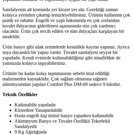
Sandalyenin alt kısmında yer klozet yer alır. Gerektiği zaman
kolayca yerinden çıkartıp temizleyebilirsiniz. Ürünün kullanımı çok
pratik ve rahattır. Engelli ve yaşlı bakımında en çok zorlanılan
tuvalet ihtiyacının giderilmesi aşamasında size çok yardımcı
olacaktır. Ürün çok tercih edilen ve tüm ihtiyaçları karşılayan bir
modeldir.
Ürün banyo gibi ıslak zeminlerde kesinlikle kayma yapmaz. Ayrıca
suya dayanıklı bir yapısı vardır. Tuvalet sandalyesi seyyar bir
yapıdadır. Kendi evinizde kullanabildiğiniz gibi misafirlikte de
yanınızda kolayca taşıyabilirsiniz.
Ürünün bu kadar kolay taşınmasının sebebi imal edildiği
malzemeden kaynaklıdır. Çok sağlam olmasına rağmen
alüminyumdan yapılan Comfort Plus DM-69 sadece 9 kilodur.
Teknik Özellikler
Katlanabilir yapıdadır
Klozetlere Yanaştırılabilir
Hasta engelli kişi ürünü banyo yaparken kullanabilir
Alüminyum Banyo ve Tuvalet Özellikli Tekerlekli
Sandalyedir
9 Kg Ağırlığında