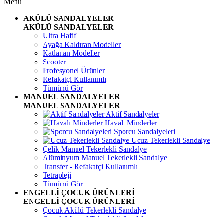
Menü
AKÜLÜ SANDALYELER
AKÜLÜ SANDALYELER
Ultra Hafif
Ayağa Kaldıran Modeller
Katlanan Modeller
Scooter
Profesyonel Ürünler
Refakatçi Kullanımlı
Tümünü Gör
MANUEL SANDALYELER
MANUEL SANDALYELER
Aktif Sandalyeler
Havalı Minderler
Sporcu Sandalyeleri
Ucuz Tekerlekli Sandalye
Çelik Manuel Tekerlekli Sandalye
Alüminyum Manuel Tekerlekli Sandalye
Transfer - Refakatçi Kullanımlı
Tetrapleji
Tümünü Gör
ENGELLİ ÇOCUK ÜRÜNLERİ
ENGELLİ ÇOCUK ÜRÜNLERİ
Çocuk Akülü Tekerlekli Sandalye