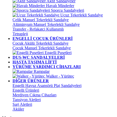
Aktif Sandalyeler
Havalı Minderler
Sporcu Sandalyeleri
Ucuz Tekerlekli Sandalye
Çelik Manuel Tekerlekli Sandalye
Alüminyum Manuel Tekerlekli Sandalye
Transfer - Refakatçi Kullanımlı
Tetrapleji
ENGELLİ ÇOCUK ÜRÜNLERİ
Çocuk Akülü Tekerlekli Sandalye
Çocuk Manuel Tekerlekli Sandalye
Engelli Pusetleri
DUŞ-WC SANDALYELERİ
HASTA TAŞIMA LİFTİ
YÜRÜME YARDIMCI CİHAZLARI
Rampalar
Walker - Yürüteç
DİĞER ÜRÜNLER
Engelli Havuz Asansörü Plaj Sandalyeleri
Engelli Ürünleri
Merdiven Çıkma Cihazları
Tansiyon Aletleri
Şarj Aletleri
Aküler