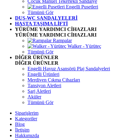
Çocuk Manuel Tekerlekli Sandalye
Engelli Pusetleri
Tümünü Gör
DUŞ-WC SANDALYELERİ
HASTA TAŞIMA LİFTİ
YÜRÜME YARDIMCI CİHAZLARI
YÜRÜME YARDIMCI CİHAZLARI
Rampalar
Walker - Yürüteç
Tümünü Gör
DİĞER ÜRÜNLER
DİĞER ÜRÜNLER
Engelli Havuz Asansörü Plaj Sandalyeleri
Engelli Ürünleri
Merdiven Çıkma Cihazları
Tansiyon Aletleri
Şarj Aletleri
Aküler
Tümünü Gör
Siparişlerim
Kategoriler
Blog
İletişim
Hakkımızda