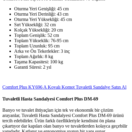
Oturma Yeri Genişliği: 45 cm
Oturma Yeri Derinliği: 43 cm
Oturma Yeri Yüksekliği: 45 cm
Sırt Yüksekliği: 32 cm
Kolçak Yüksekliği: 20 cm
Toplam Genişlik: 52 cm
Toplam Yükseklik: 76-95 cm
Toplam Uzunluk: 95 cm
Arka ve Ön Tekerlekler: 3 inç
Toplam Ağırlık: 8 kg
Taşıma Kapasitesi: 100 kg
Garanti Süresi: 2 yıl
Comfort Plus KY696 A Kovalı Komot Tuvaletli Sandalye Satın Al
Tuvaletli Hasta Sandalyesi Comfort Plus DM-69
Banyo ve tuvalet ihtiyaçları için tek ve ekonomik bir çözüm
arayanlar, Tuvaletli Hasta Sandalyesi Comfort Plus DM-69 ürünü
tercih edebilirler. Ürün farklı özellikleriyle kendisini ön plana
çıkartıyor dar kapıları olan banyo ve tuvaletlerden kolayca geçebilir
yapıdadır. Katlanır ve ergonomiye uygun bir yapı sunar.