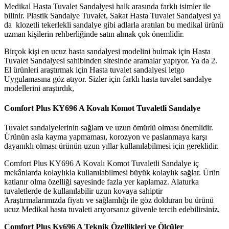
Medikal Hasta Tuvalet Sandalyesi halk arasında farklı isimler ile
bilinir. Plastik Sandalye Tuvalet, Sakat Hasta Tuvalet Sandalyesi ya
da klozetli tekerlekli sandalye gibi adlarla aratılan bu medikal ürünü
uzman kişilerin rehberliğinde satın almak çok önemlidir.
Birçok kişi en ucuz hasta sandalyesi modelini bulmak için Hasta
Tuvalet Sandalyesi sahibinden sitesinde aramalar yapıyor. Ya da 2.
El ürünleri araştırmak için Hasta tuvalet sandalyesi letgo
Uygulamasına göz atıyor. Sizler için farklı hasta tuvalet sandalye
modellerini araştırdık,
Comfort Plus KY696 A Kovalı Komot Tuvaletli Sandalye
Tuvalet sandalyelerinin sağlam ve uzun ömürlü olması önemlidir.
Ürünün asla kayma yapmaması, korozyon ve paslanmaya karşı
dayanıklı olması ürünün uzun yıllar kullanılabilmesi için gereklidir.
Comfort Plus KY696 A Kovalı Komot Tuvaletli Sandalye iç
mekânlarda kolaylıkla kullanılabilmesi büyük kolaylık sağlar. Ürün
katlanır olma özelliği sayesinde fazla yer kaplamaz. Alaturka
tuvaletlerde de kullanılabilir uzun kovaya sahiptir
Araştırmalarımızda fiyatı ve sağlamlığı ile göz dolduran bu ürünü
ucuz Medikal hasta tuvaleti arıyorsanız güvenle tercih edebilirsiniz.
Comfort Plus Ky696 A Teknik Özellikleri ve Ölçüler