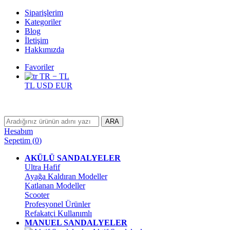
Siparişlerim
Kategoriler
Blog
İletişim
Hakkımızda
Favoriler
TR − TL
TL
USD
EUR
ARA
Hesabım
Sepetim
(
0
)
AKÜLÜ SANDALYELER
Ultra Hafif
Ayağa Kaldıran Modeller
Katlanan Modeller
Scooter
Profesyonel Ürünler
Refakatçi Kullanımlı
MANUEL SANDALYELER