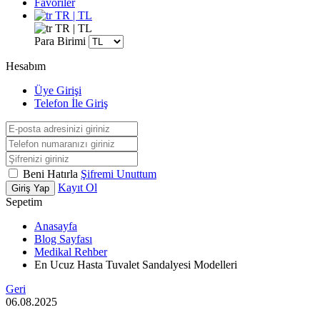
Favoriler
TR | TL
TR | TL
Para Birimi
Hesabım
Üye Girişi
Telefon İle Giriş
Beni Hatırla
Şifremi Unuttum
Kayıt Ol
Giriş Yap
Sepetim
Anasayfa
Blog Sayfası
Medikal Rehber
En Ucuz Hasta Tuvalet Sandalyesi Modelleri
Geri
06.08.2025