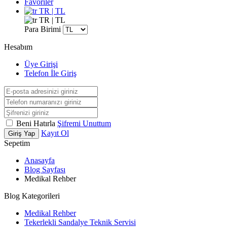
Favoriler
TR | TL
TR | TL
Para Birimi
Hesabım
Üye Girişi
Telefon İle Giriş
Beni Hatırla
Şifremi Unuttum
Kayıt Ol
Giriş Yap
Sepetim
Anasayfa
Blog Sayfası
Medikal Rehber
Blog Kategorileri
Medikal Rehber
Tekerlekli Sandalye Teknik Servisi