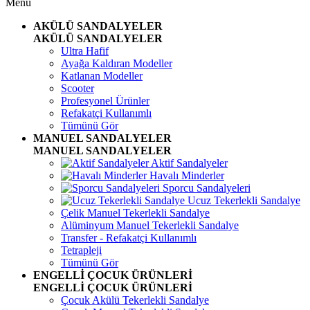
Menü
AKÜLÜ SANDALYELER
AKÜLÜ SANDALYELER
Ultra Hafif
Ayağa Kaldıran Modeller
Katlanan Modeller
Scooter
Profesyonel Ürünler
Refakatçi Kullanımlı
Tümünü Gör
MANUEL SANDALYELER
MANUEL SANDALYELER
Aktif Sandalyeler
Havalı Minderler
Sporcu Sandalyeleri
Ucuz Tekerlekli Sandalye
Çelik Manuel Tekerlekli Sandalye
Alüminyum Manuel Tekerlekli Sandalye
Transfer - Refakatçi Kullanımlı
Tetrapleji
Tümünü Gör
ENGELLİ ÇOCUK ÜRÜNLERİ
ENGELLİ ÇOCUK ÜRÜNLERİ
Çocuk Akülü Tekerlekli Sandalye