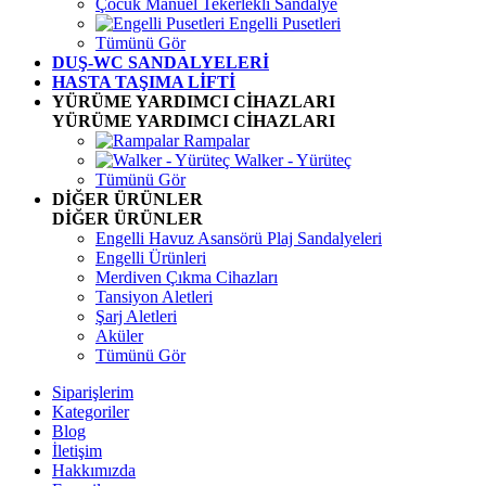
Çocuk Manuel Tekerlekli Sandalye
Engelli Pusetleri
Tümünü Gör
DUŞ-WC SANDALYELERİ
HASTA TAŞIMA LİFTİ
YÜRÜME YARDIMCI CİHAZLARI
YÜRÜME YARDIMCI CİHAZLARI
Rampalar
Walker - Yürüteç
Tümünü Gör
DİĞER ÜRÜNLER
DİĞER ÜRÜNLER
Engelli Havuz Asansörü Plaj Sandalyeleri
Engelli Ürünleri
Merdiven Çıkma Cihazları
Tansiyon Aletleri
Şarj Aletleri
Aküler
Tümünü Gör
Siparişlerim
Kategoriler
Blog
İletişim
Hakkımızda