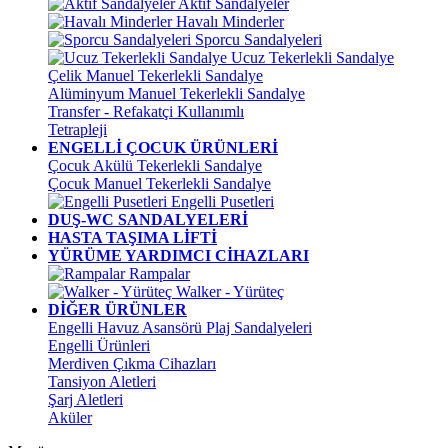
Aktif Sandalyeler
Havalı Minderler
Sporcu Sandalyeleri
Ucuz Tekerlekli Sandalye
Çelik Manuel Tekerlekli Sandalye
Alüminyum Manuel Tekerlekli Sandalye
Transfer - Refakatçi Kullanımlı
Tetrapleji
ENGELLİ ÇOCUK ÜRÜNLERİ
Çocuk Akülü Tekerlekli Sandalye
Çocuk Manuel Tekerlekli Sandalye
Engelli Pusetleri
DUŞ-WC SANDALYELERİ
HASTA TAŞIMA LİFTİ
YÜRÜME YARDIMCI CİHAZLARI
Rampalar
Walker - Yürüteç
DİĞER ÜRÜNLER
Engelli Havuz Asansörü Plaj Sandalyeleri
Engelli Ürünleri
Merdiven Çıkma Cihazları
Tansiyon Aletleri
Şarj Aletleri
Aküler