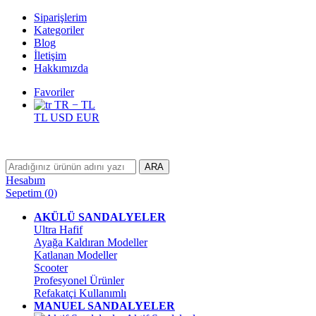
Siparişlerim
Kategoriler
Blog
İletişim
Hakkımızda
Favoriler
TR − TL
TL
USD
EUR
ARA
Hesabım
Sepetim
(
0
)
AKÜLÜ SANDALYELER
Ultra Hafif
Ayağa Kaldıran Modeller
Katlanan Modeller
Scooter
Profesyonel Ürünler
Refakatçi Kullanımlı
MANUEL SANDALYELER