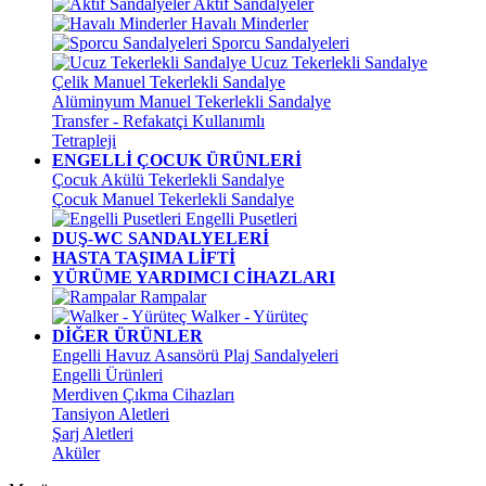
Aktif Sandalyeler
Havalı Minderler
Sporcu Sandalyeleri
Ucuz Tekerlekli Sandalye
Çelik Manuel Tekerlekli Sandalye
Alüminyum Manuel Tekerlekli Sandalye
Transfer - Refakatçi Kullanımlı
Tetrapleji
ENGELLİ ÇOCUK ÜRÜNLERİ
Çocuk Akülü Tekerlekli Sandalye
Çocuk Manuel Tekerlekli Sandalye
Engelli Pusetleri
DUŞ-WC SANDALYELERİ
HASTA TAŞIMA LİFTİ
YÜRÜME YARDIMCI CİHAZLARI
Rampalar
Walker - Yürüteç
DİĞER ÜRÜNLER
Engelli Havuz Asansörü Plaj Sandalyeleri
Engelli Ürünleri
Merdiven Çıkma Cihazları
Tansiyon Aletleri
Şarj Aletleri
Aküler