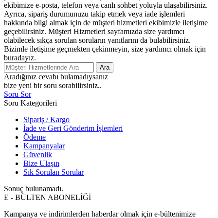
ekibimize e-posta, telefon veya canlı sohbet yoluyla ulaşabilirsiniz.
Ayrıca, sipariş durumunuzu takip etmek veya iade işlemleri
hakkında bilgi almak için de müşteri hizmetleri ekibimizle iletişime
geçebilirsiniz. Müşteri Hizmetleri sayfamızda size yardımcı
olabilecek sıkça sorulan soruların yanıtlarını da bulabilirsiniz.
Bizimle iletişime geçmekten çekinmeyin, size yardımcı olmak için
buradayız.
Ara
Aradığınız cevabı bulamadıysanız
bize yeni bir soru sorabilirsiniz..
Soru Sor
Soru Kategorileri
Sipariş / Kargo
İade ve Geri Gönderim İşlemleri
Ödeme
Kampanyalar
Güvenlik
Bize Ulaşın
Sık Sorulan Sorular
Sonuç bulunamadı.
E - BÜLTEN ABONELİĞİ
Kampanya ve indirimlerden haberdar olmak için e-bültenimize