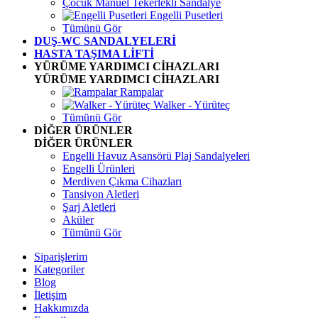
Çocuk Manuel Tekerlekli Sandalye
Engelli Pusetleri
Tümünü Gör
DUŞ-WC SANDALYELERİ
HASTA TAŞIMA LİFTİ
YÜRÜME YARDIMCI CİHAZLARI
YÜRÜME YARDIMCI CİHAZLARI
Rampalar
Walker - Yürüteç
Tümünü Gör
DİĞER ÜRÜNLER
DİĞER ÜRÜNLER
Engelli Havuz Asansörü Plaj Sandalyeleri
Engelli Ürünleri
Merdiven Çıkma Cihazları
Tansiyon Aletleri
Şarj Aletleri
Aküler
Tümünü Gör
Siparişlerim
Kategoriler
Blog
İletişim
Hakkımızda