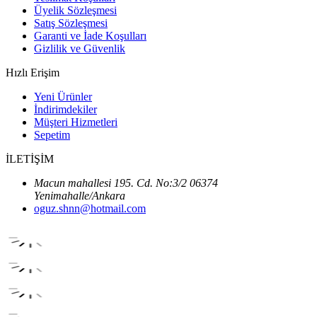
Üyelik Sözleşmesi
Satış Sözleşmesi
Garanti ve İade Koşulları
Gizlilik ve Güvenlik
Hızlı Erişim
Yeni Ürünler
İndirimdekiler
Müşteri Hizmetleri
Sepetim
İLETİŞİM
Macun mahallesi 195. Cd. No:3/2 06374
Yenimahalle/Ankara
oguz.shnn@hotmail.com