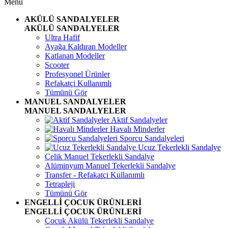
Menü
AKÜLÜ SANDALYELER
AKÜLÜ SANDALYELER
Ultra Hafif
Ayağa Kaldıran Modeller
Katlanan Modeller
Scooter
Profesyonel Ürünler
Refakatçi Kullanımlı
Tümünü Gör
MANUEL SANDALYELER
MANUEL SANDALYELER
Aktif Sandalyeler
Havalı Minderler
Sporcu Sandalyeleri
Ucuz Tekerlekli Sandalye
Çelik Manuel Tekerlekli Sandalye
Alüminyum Manuel Tekerlekli Sandalye
Transfer - Refakatçi Kullanımlı
Tetrapleji
Tümünü Gör
ENGELLİ ÇOCUK ÜRÜNLERİ
ENGELLİ ÇOCUK ÜRÜNLERİ
Çocuk Akülü Tekerlekli Sandalye