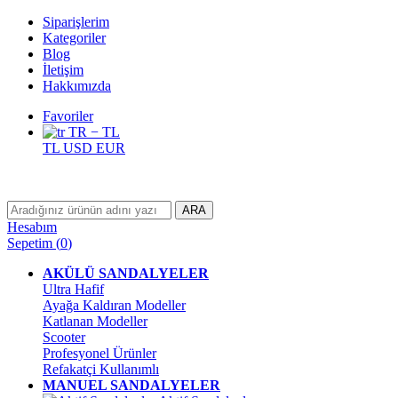
Siparişlerim
Kategoriler
Blog
İletişim
Hakkımızda
Favoriler
TR − TL
TL
USD
EUR
ARA
Hesabım
Sepetim
(
0
)
AKÜLÜ SANDALYELER
Ultra Hafif
Ayağa Kaldıran Modeller
Katlanan Modeller
Scooter
Profesyonel Ürünler
Refakatçi Kullanımlı
MANUEL SANDALYELER